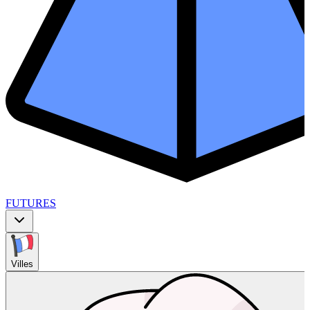
FUTURES
Villes