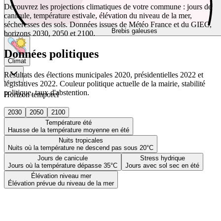
Découvrez les projections climatiques de votre commune : jours de
canicule, température estivale, élévation du niveau de la mer,
sécheresses des sols. Données issues de Météo France et du GIEC,
Brebis galeuses
horizons 2030, 2050 et 2100.
Données politiques
Climat
Résultats des élections municipales 2020, présidentielles 2022 et
législatives 2022. Couleur politique actuelle de la mairie, stabilité
politique, taux d'abstention.
Horizon temporel
2030
2050
2100
Température été
Hausse de la température moyenne en été
Nuits tropicales
Nuits où la température ne descend pas sous 20°C
Jours de canicule
Stress hydrique
Jours où la température dépasse 35°C
Jours avec sol sec en été
Élévation niveau mer
Élévation prévue du niveau de la mer