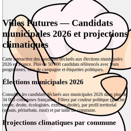
Villes Futures — Candidats
municipales 2026 et projections
climatiques
Carte interactive des candidats déclarés aux élections municipales
2026 en France. Plus de 50 000 candidats référencés avec leurs
programmes, sites de campagne et étiquettes politiques.
Élections municipales 2026
Consultez les candidats déclarés aux municipales 2026 dans plus de
34 000 communes françaises. Filtrez par couleur politique (gauche,
centre, droite, écologistes, extrême-droite), par profil territorial
(urbain, périurbain, rural) et par taille de commune.
Projections climatiques par commune