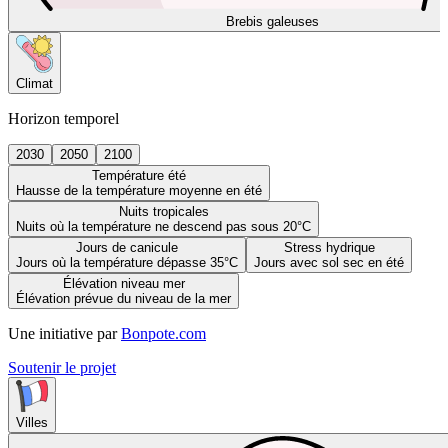
Brebis galeuses
Climat
Horizon temporel
2030
2050
2100
Température été
Hausse de la température moyenne en été
Nuits tropicales
Nuits où la température ne descend pas sous 20°C
Jours de canicule
Stress hydrique
Jours où la température dépasse 35°C
Jours avec sol sec en été
Élévation niveau mer
Élévation prévue du niveau de la mer
Une initiative par
Bonpote.com
Soutenir le projet
Villes