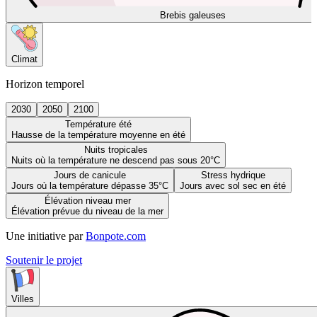
Brebis galeuses
Climat
Horizon temporel
2030
2050
2100
Température été
Hausse de la température moyenne en été
Nuits tropicales
Nuits où la température ne descend pas sous 20°C
Jours de canicule
Stress hydrique
Jours où la température dépasse 35°C
Jours avec sol sec en été
Élévation niveau mer
Élévation prévue du niveau de la mer
Une initiative par
Bonpote.com
Soutenir le projet
Villes