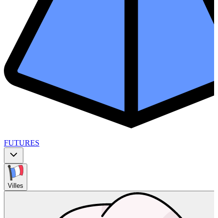
FUTURES
Villes