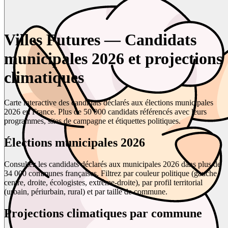
Villes Futures — Candidats
municipales 2026 et projections
climatiques
Carte interactive des candidats déclarés aux élections municipales
2026 en France. Plus de 50 000 candidats référencés avec leurs
programmes, sites de campagne et étiquettes politiques.
Élections municipales 2026
Consultez les candidats déclarés aux municipales 2026 dans plus de
34 000 communes françaises. Filtrez par couleur politique (gauche,
centre, droite, écologistes, extrême-droite), par profil territorial
(urbain, périurbain, rural) et par taille de commune.
Projections climatiques par commune