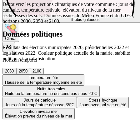
Découvrez les projections climatiques de votre commune : jours de
canicule, température estivale, élévation du niveau de la mer,
sécheresses des sols. Données issues de Météo France et du GIEC,
Brebis galeuses
horizons 2030, 2050 et 2100.
Données politiques
Climat
Résultats des élections municipales 2020, présidentielles 2022 et
législatives 2022. Couleur politique actuelle de la mairie, stabilité
politique, taux d'abstention.
Horizon temporel
2030
2050
2100
Température été
Hausse de la température moyenne en été
Nuits tropicales
Nuits où la température ne descend pas sous 20°C
Jours de canicule
Stress hydrique
Jours où la température dépasse 35°C
Jours avec sol sec en été
Élévation niveau mer
Élévation prévue du niveau de la mer