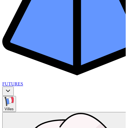
FUTURES
Villes