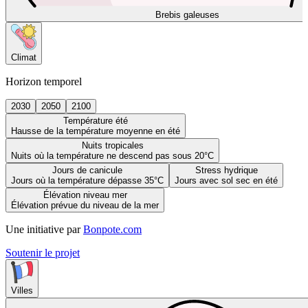
Brebis galeuses
Climat
Horizon temporel
2030
2050
2100
Température été
Hausse de la température moyenne en été
Nuits tropicales
Nuits où la température ne descend pas sous 20°C
Jours de canicule
Stress hydrique
Jours où la température dépasse 35°C
Jours avec sol sec en été
Élévation niveau mer
Élévation prévue du niveau de la mer
Une initiative par
Bonpote.com
Soutenir le projet
Villes