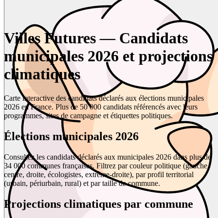
Villes Futures — Candidats
municipales 2026 et projections
climatiques
Carte interactive des candidats déclarés aux élections municipales
2026 en France. Plus de 50 000 candidats référencés avec leurs
programmes, sites de campagne et étiquettes politiques.
Élections municipales 2026
Consultez les candidats déclarés aux municipales 2026 dans plus de
34 000 communes françaises. Filtrez par couleur politique (gauche,
centre, droite, écologistes, extrême-droite), par profil territorial
(urbain, périurbain, rural) et par taille de commune.
Projections climatiques par commune