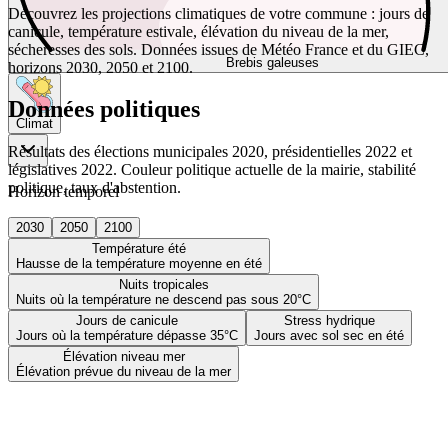
Découvrez les projections climatiques de votre commune : jours de
canicule, température estivale, élévation du niveau de la mer,
sécheresses des sols. Données issues de Météo France et du GIEC,
Brebis galeuses
horizons 2030, 2050 et 2100.
Données politiques
Climat
Résultats des élections municipales 2020, présidentielles 2022 et
législatives 2022. Couleur politique actuelle de la mairie, stabilité
politique, taux d'abstention.
Horizon temporel
2030
2050
2100
Température été
Hausse de la température moyenne en été
Nuits tropicales
Nuits où la température ne descend pas sous 20°C
Jours de canicule
Stress hydrique
Jours où la température dépasse 35°C
Jours avec sol sec en été
Élévation niveau mer
Élévation prévue du niveau de la mer