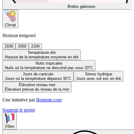
Brebis galeuses
Climat
Horizon temporel
2030
2050
2100
Température été
Hausse de la température moyenne en été
Nuits tropicales
Nuits où la température ne descend pas sous 20°C
Jours de canicule
Stress hydrique
Jours où la température dépasse 35°C
Jours avec sol sec en été
Élévation niveau mer
Élévation prévue du niveau de la mer
Une initiative par
Bonpote.com
Soutenir le projet
Villes