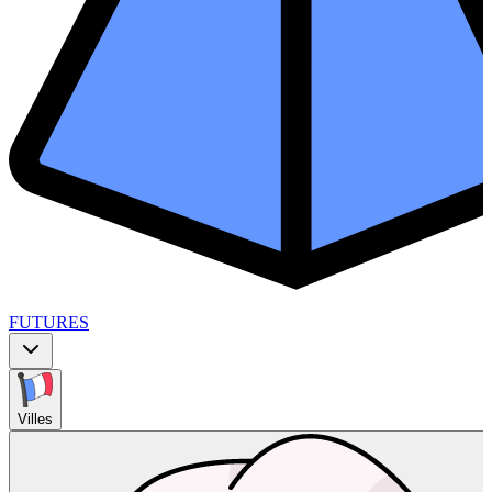
FUTURES
Villes