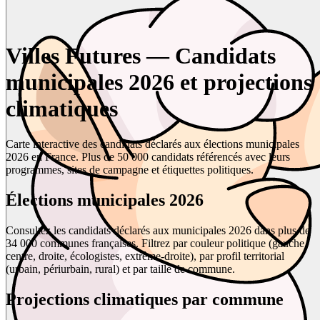
Villes Futures — Candidats
municipales 2026 et projections
climatiques
Carte interactive des candidats déclarés aux élections municipales
2026 en France. Plus de 50 000 candidats référencés avec leurs
programmes, sites de campagne et étiquettes politiques.
Élections municipales 2026
Consultez les candidats déclarés aux municipales 2026 dans plus de
34 000 communes françaises. Filtrez par couleur politique (gauche,
centre, droite, écologistes, extrême-droite), par profil territorial
(urbain, périurbain, rural) et par taille de commune.
Projections climatiques par commune