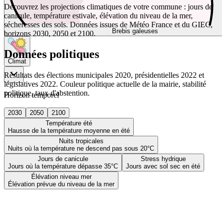
Découvrez les projections climatiques de votre commune : jours de
canicule, température estivale, élévation du niveau de la mer,
sécheresses des sols. Données issues de Météo France et du GIEC,
Brebis galeuses
horizons 2030, 2050 et 2100.
Données politiques
Climat
Résultats des élections municipales 2020, présidentielles 2022 et
législatives 2022. Couleur politique actuelle de la mairie, stabilité
politique, taux d'abstention.
Horizon temporel
2030
2050
2100
Température été
Hausse de la température moyenne en été
Nuits tropicales
Nuits où la température ne descend pas sous 20°C
Jours de canicule
Stress hydrique
Jours où la température dépasse 35°C
Jours avec sol sec en été
Élévation niveau mer
Élévation prévue du niveau de la mer