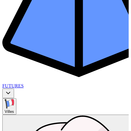
FUTURES
Villes