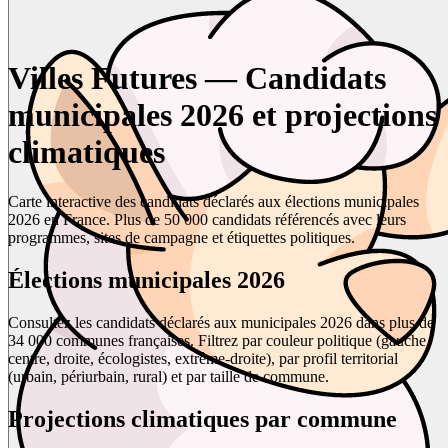
Villes Futures — Candidats
municipales 2026 et projections
climatiques
Carte interactive des candidats déclarés aux élections municipales
2026 en France. Plus de 50 000 candidats référencés avec leurs
programmes, sites de campagne et étiquettes politiques.
Élections municipales 2026
Consultez les candidats déclarés aux municipales 2026 dans plus de
34 000 communes françaises. Filtrez par couleur politique (gauche,
centre, droite, écologistes, extrême-droite), par profil territorial
(urbain, périurbain, rural) et par taille de commune.
Projections climatiques par commune