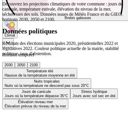
Découvrez les projections climatiques de votre commune : jours de
canicule, température estivale, élévation du niveau de la mer,
sécheresses des sols. Données issues de Météo France et du GIEC,
Brebis galeuses
horizons 2030, 2050 et 2100.
Données politiques
Climat
Résultats des élections municipales 2020, présidentielles 2022 et
législatives 2022. Couleur politique actuelle de la mairie, stabilité
politique, taux d'abstention.
Horizon temporel
2030
2050
2100
Température été
Hausse de la température moyenne en été
Nuits tropicales
Nuits où la température ne descend pas sous 20°C
Jours de canicule
Stress hydrique
Jours où la température dépasse 35°C
Jours avec sol sec en été
Élévation niveau mer
Élévation prévue du niveau de la mer