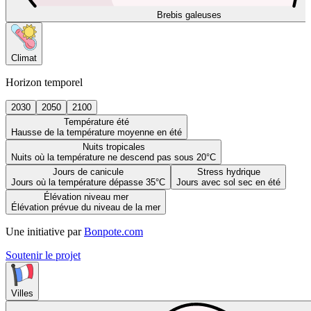
Brebis galeuses
Climat
Horizon temporel
2030
2050
2100
Température été
Hausse de la température moyenne en été
Nuits tropicales
Nuits où la température ne descend pas sous 20°C
Jours de canicule
Stress hydrique
Jours où la température dépasse 35°C
Jours avec sol sec en été
Élévation niveau mer
Élévation prévue du niveau de la mer
Une initiative par
Bonpote.com
Soutenir le projet
Villes