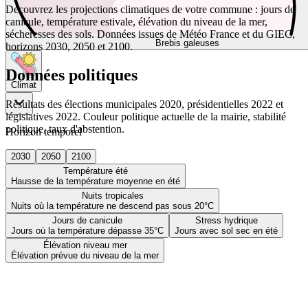
Découvrez les projections climatiques de votre commune : jours de
canicule, température estivale, élévation du niveau de la mer,
sécheresses des sols. Données issues de Météo France et du GIEC,
Brebis galeuses
horizons 2030, 2050 et 2100.
Données politiques
Climat
Résultats des élections municipales 2020, présidentielles 2022 et
législatives 2022. Couleur politique actuelle de la mairie, stabilité
politique, taux d'abstention.
Horizon temporel
2030
2050
2100
Température été
Hausse de la température moyenne en été
Nuits tropicales
Nuits où la température ne descend pas sous 20°C
Jours de canicule
Stress hydrique
Jours où la température dépasse 35°C
Jours avec sol sec en été
Élévation niveau mer
Élévation prévue du niveau de la mer