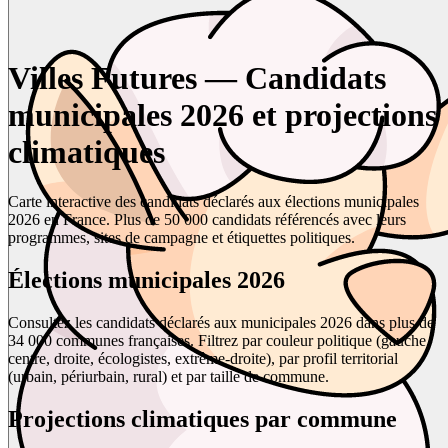
Villes Futures — Candidats
municipales 2026 et projections
climatiques
Carte interactive des candidats déclarés aux élections municipales
2026 en France. Plus de 50 000 candidats référencés avec leurs
programmes, sites de campagne et étiquettes politiques.
Élections municipales 2026
Consultez les candidats déclarés aux municipales 2026 dans plus de
34 000 communes françaises. Filtrez par couleur politique (gauche,
centre, droite, écologistes, extrême-droite), par profil territorial
(urbain, périurbain, rural) et par taille de commune.
Projections climatiques par commune