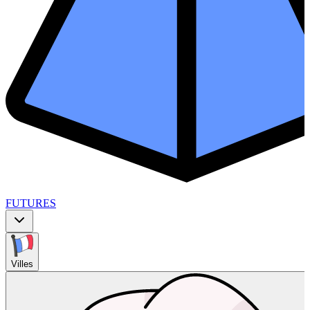
FUTURES
Villes