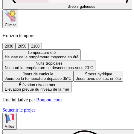
Brebis galeuses
Climat
Horizon temporel
2030
2050
2100
Température été
Hausse de la température moyenne en été
Nuits tropicales
Nuits où la température ne descend pas sous 20°C
Jours de canicule
Stress hydrique
Jours où la température dépasse 35°C
Jours avec sol sec en été
Élévation niveau mer
Élévation prévue du niveau de la mer
Une initiative par
Bonpote.com
Soutenir le projet
Villes