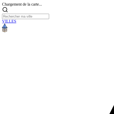
Chargement de la carte...
VILLES