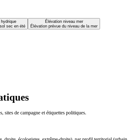
 hydrique
Élévation niveau mer
sol sec en été
Élévation prévue du niveau de la mer
atiques
 sites de campagne et étiquettes politiques.
oite, écologistes, extrême-droite), par profil territorial (urbain,