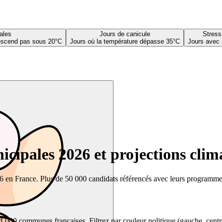
ales
Jours de canicule
Stress
descend pas sous 20°C
Jours où la température dépasse 35°C
Jours avec 
cipales 2026 et projections clim
26 en France. Plus de 50 000 candidats référencés avec leurs programmes,
00 communes françaises. Filtrez par couleur politique (gauche, centre, dr