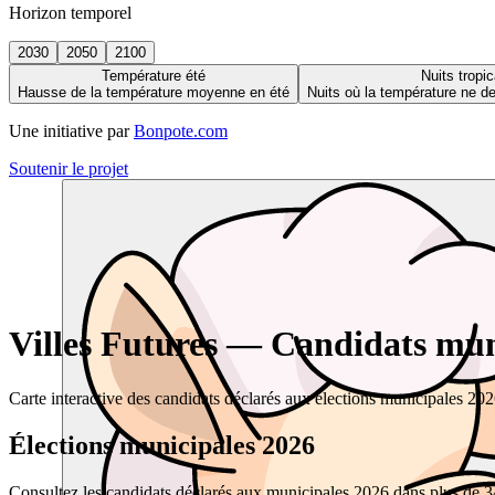
Horizon temporel
2030
2050
2100
Température été
Nuits tropic
Hausse de la température moyenne en été
Nuits où la température ne 
Une initiative par
Bonpote.com
Soutenir le projet
Villes Futures — Candidats muni
Carte interactive des candidats déclarés aux élections municipales 20
Élections municipales 2026
Consultez les candidats déclarés aux municipales 2026 dans plus de 34 0