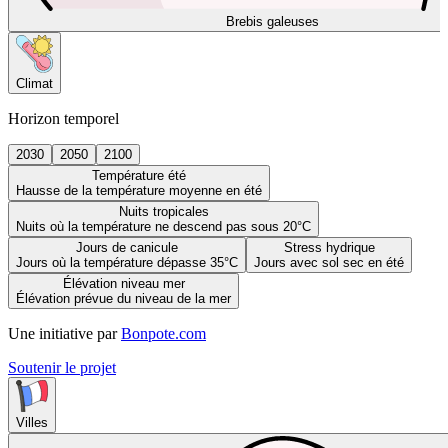
Brebis galeuses
Climat
Horizon temporel
2030
2050
2100
Température été
Hausse de la température moyenne en été
Nuits tropicales
Nuits où la température ne descend pas sous 20°C
Jours de canicule
Stress hydrique
Jours où la température dépasse 35°C
Jours avec sol sec en été
Élévation niveau mer
Élévation prévue du niveau de la mer
Une initiative par
Bonpote.com
Soutenir le projet
Villes