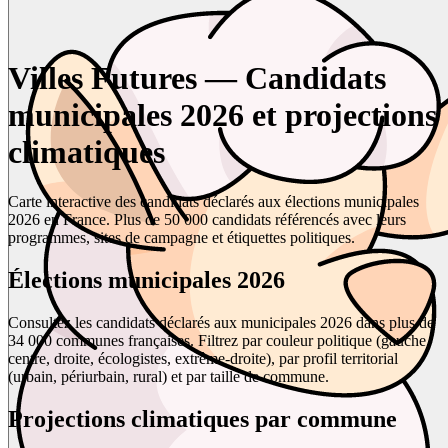
Villes Futures — Candidats
municipales 2026 et projections
climatiques
Carte interactive des candidats déclarés aux élections municipales
2026 en France. Plus de 50 000 candidats référencés avec leurs
programmes, sites de campagne et étiquettes politiques.
Élections municipales 2026
Consultez les candidats déclarés aux municipales 2026 dans plus de
34 000 communes françaises. Filtrez par couleur politique (gauche,
centre, droite, écologistes, extrême-droite), par profil territorial
(urbain, périurbain, rural) et par taille de commune.
Projections climatiques par commune