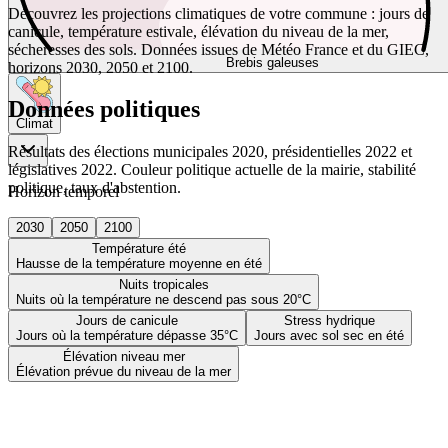
Découvrez les projections climatiques de votre commune : jours de
canicule, température estivale, élévation du niveau de la mer,
sécheresses des sols. Données issues de Météo France et du GIEC,
Brebis galeuses
horizons 2030, 2050 et 2100.
Données politiques
Climat
Résultats des élections municipales 2020, présidentielles 2022 et
législatives 2022. Couleur politique actuelle de la mairie, stabilité
politique, taux d'abstention.
Horizon temporel
2030
2050
2100
Température été
Hausse de la température moyenne en été
Nuits tropicales
Nuits où la température ne descend pas sous 20°C
Jours de canicule
Stress hydrique
Jours où la température dépasse 35°C
Jours avec sol sec en été
Élévation niveau mer
Élévation prévue du niveau de la mer