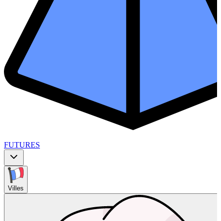
FUTURES
Villes