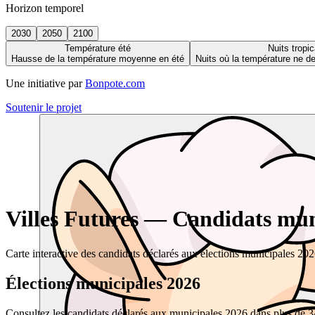
Horizon temporel
2030
2050
2100
Température été
Nuits tropic
Hausse de la température moyenne en été
Nuits où la température ne 
Une initiative par
Bonpote.com
Soutenir le projet
Villes Futures — Candidats muni
Carte interactive des candidats déclarés aux élections municipales 20
Élections municipales 2026
Consultez les candidats déclarés aux municipales 2026 dans plus de 34 0