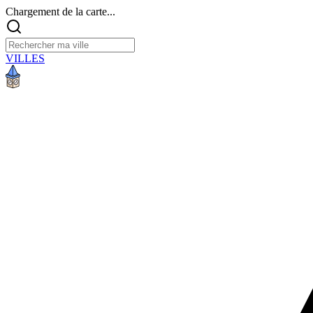
Chargement de la carte...
VILLES