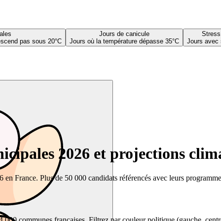
ales
Jours de canicule
Stress
descend pas sous 20°C
Jours où la température dépasse 35°C
Jours avec 
cipales 2026 et projections clim
26 en France. Plus de 50 000 candidats référencés avec leurs programmes,
00 communes françaises. Filtrez par couleur politique (gauche, centre, dr