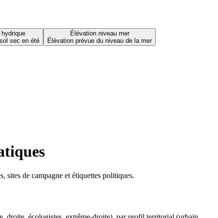
 hydrique
Élévation niveau mer
sol sec en été
Élévation prévue du niveau de la mer
atiques
 sites de campagne et étiquettes politiques.
oite, écologistes, extrême-droite), par profil territorial (urbain,