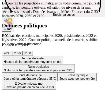
Découvrez les projections climatiques de votre commune : jours de
canicule, température estivale, élévation du niveau de la mer,
sécheresses des sols. Données issues de Météo France et du GIEC,
Brebis galeuses
horizons 2030, 2050 et 2100.
Données politiques
Climat
Résultats des élections municipales 2020, présidentielles 2022 et
législatives 2022. Couleur politique actuelle de la mairie, stabilité
politique, taux d'abstention.
Horizon temporel
2030
2050
2100
Température été
Hausse de la température moyenne en été
Nuits tropicales
Nuits où la température ne descend pas sous 20°C
Jours de canicule
Stress hydrique
Jours où la température dépasse 35°C
Jours avec sol sec en été
Élévation niveau mer
Élévation prévue du niveau de la mer