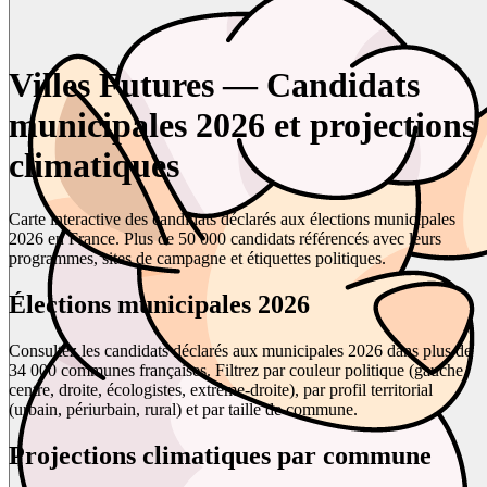
Villes Futures — Candidats
municipales 2026 et projections
climatiques
Carte interactive des candidats déclarés aux élections municipales
2026 en France. Plus de 50 000 candidats référencés avec leurs
programmes, sites de campagne et étiquettes politiques.
Élections municipales 2026
Consultez les candidats déclarés aux municipales 2026 dans plus de
34 000 communes françaises. Filtrez par couleur politique (gauche,
centre, droite, écologistes, extrême-droite), par profil territorial
(urbain, périurbain, rural) et par taille de commune.
Projections climatiques par commune