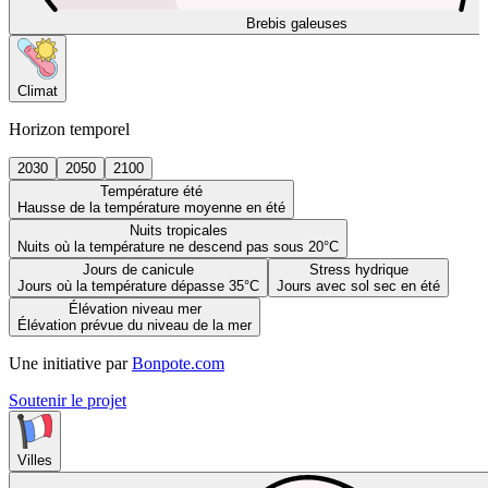
Brebis galeuses
Climat
Horizon temporel
2030
2050
2100
Température été
Hausse de la température moyenne en été
Nuits tropicales
Nuits où la température ne descend pas sous 20°C
Jours de canicule
Stress hydrique
Jours où la température dépasse 35°C
Jours avec sol sec en été
Élévation niveau mer
Élévation prévue du niveau de la mer
Une initiative par
Bonpote.com
Soutenir le projet
Villes