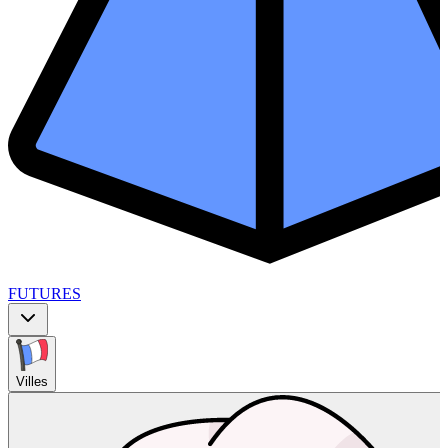
FUTURES
Villes