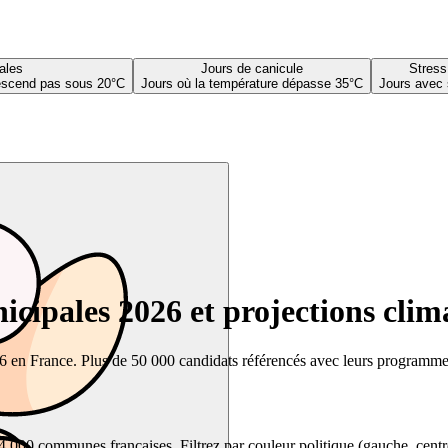
ales
Jours de canicule
Stress
descend pas sous 20°C
Jours où la température dépasse 35°C
Jours avec 
cipales 2026 et projections clim
26 en France. Plus de 50 000 candidats référencés avec leurs programmes,
00 communes françaises. Filtrez par couleur politique (gauche, centre, dr