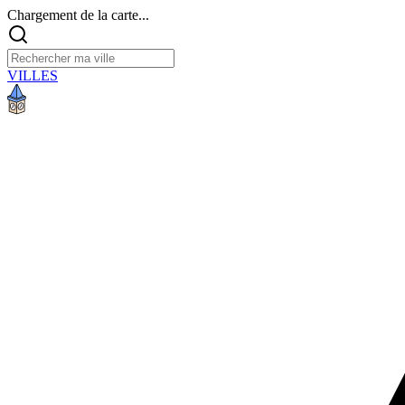
Chargement de la carte...
VILLES