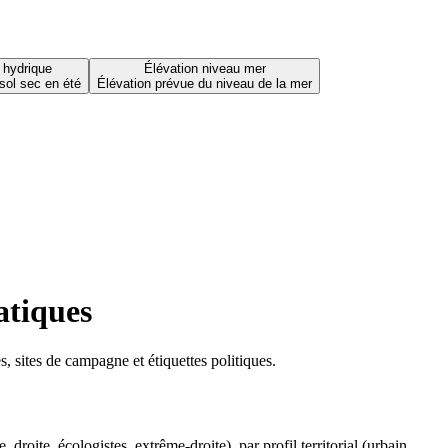
 hydrique
Élévation niveau mer
sol sec en été
Élévation prévue du niveau de la mer
atiques
 sites de campagne et étiquettes politiques.
oite, écologistes, extrême-droite), par profil territorial (urbain,