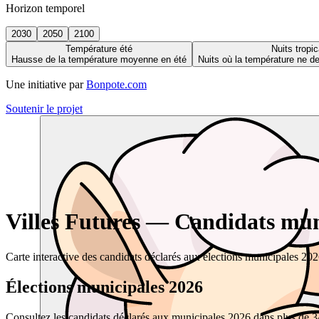
Horizon temporel
2030
2050
2100
Température été
Nuits tropic
Hausse de la température moyenne en été
Nuits où la température ne 
Une initiative par
Bonpote.com
Soutenir le projet
Villes Futures — Candidats muni
Carte interactive des candidats déclarés aux élections municipales 20
Élections municipales 2026
Consultez les candidats déclarés aux municipales 2026 dans plus de 34 0