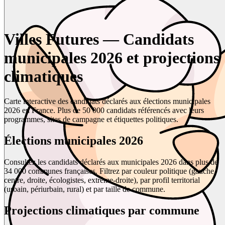
Villes Futures — Candidats
municipales 2026 et projections
climatiques
Carte interactive des candidats déclarés aux élections municipales
2026 en France. Plus de 50 000 candidats référencés avec leurs
programmes, sites de campagne et étiquettes politiques.
Élections municipales 2026
Consultez les candidats déclarés aux municipales 2026 dans plus de
34 000 communes françaises. Filtrez par couleur politique (gauche,
centre, droite, écologistes, extrême-droite), par profil territorial
(urbain, périurbain, rural) et par taille de commune.
Projections climatiques par commune