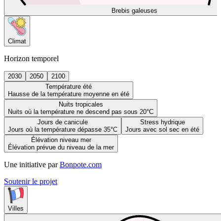
Brebis galeuses
Climat
Horizon temporel
2030
2050
2100
Température été
Hausse de la température moyenne en été
Nuits tropicales
Nuits où la température ne descend pas sous 20°C
Jours de canicule
Stress hydrique
Jours où la température dépasse 35°C
Jours avec sol sec en été
Élévation niveau mer
Élévation prévue du niveau de la mer
Une initiative par
Bonpote.com
Soutenir le projet
Villes