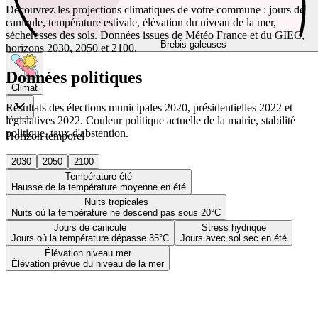
Découvrez les projections climatiques de votre commune : jours de
canicule, température estivale, élévation du niveau de la mer,
sécheresses des sols. Données issues de Météo France et du GIEC,
Brebis galeuses
horizons 2030, 2050 et 2100.
Données politiques
Climat
Résultats des élections municipales 2020, présidentielles 2022 et
législatives 2022. Couleur politique actuelle de la mairie, stabilité
politique, taux d'abstention.
Horizon temporel
2030
2050
2100
Température été
Hausse de la température moyenne en été
Nuits tropicales
Nuits où la température ne descend pas sous 20°C
Jours de canicule
Stress hydrique
Jours où la température dépasse 35°C
Jours avec sol sec en été
Élévation niveau mer
Élévation prévue du niveau de la mer