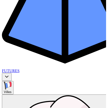
FUTURES
Villes