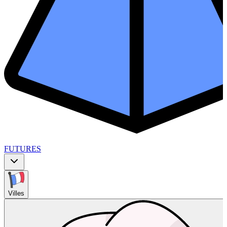
FUTURES
Villes