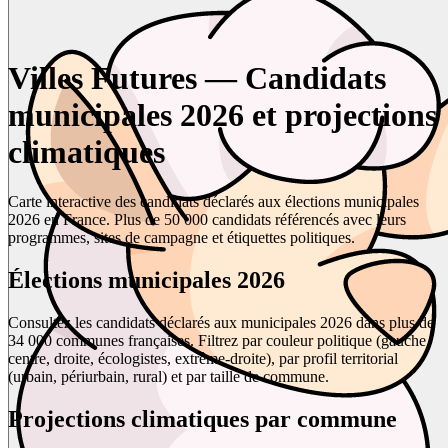
Villes Futures — Candidats
municipales 2026 et projections
climatiques
Carte interactive des candidats déclarés aux élections municipales
2026 en France. Plus de 50 000 candidats référencés avec leurs
programmes, sites de campagne et étiquettes politiques.
Élections municipales 2026
Consultez les candidats déclarés aux municipales 2026 dans plus de
34 000 communes françaises. Filtrez par couleur politique (gauche,
centre, droite, écologistes, extrême-droite), par profil territorial
(urbain, périurbain, rural) et par taille de commune.
Projections climatiques par commune