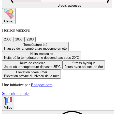
Brebis galeuses
Climat
Horizon temporel
2030
2050
2100
Température été
Hausse de la température moyenne en été
Nuits tropicales
Nuits où la température ne descend pas sous 20°C
Jours de canicule
Stress hydrique
Jours où la température dépasse 35°C
Jours avec sol sec en été
Élévation niveau mer
Élévation prévue du niveau de la mer
Une initiative par
Bonpote.com
Soutenir le projet
Villes