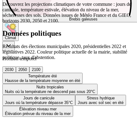
Découvrez les projections climatiques de votre commune : jours de
canicule, température estivale, élévation du niveau de la mer,
sécheresses des sols. Données issues de Météo France et du GIEC,
Brebis galeuses
horizons 2030, 2050 et 2100.
Données politiques
Climat
Résultats des élections municipales 2020, présidentielles 2022 et
législatives 2022. Couleur politique actuelle de la mairie, stabilité
politique, taux d'abstention.
Horizon temporel
2030
2050
2100
Température été
Hausse de la température moyenne en été
Nuits tropicales
Nuits où la température ne descend pas sous 20°C
Jours de canicule
Stress hydrique
Jours où la température dépasse 35°C
Jours avec sol sec en été
Élévation niveau mer
Élévation prévue du niveau de la mer