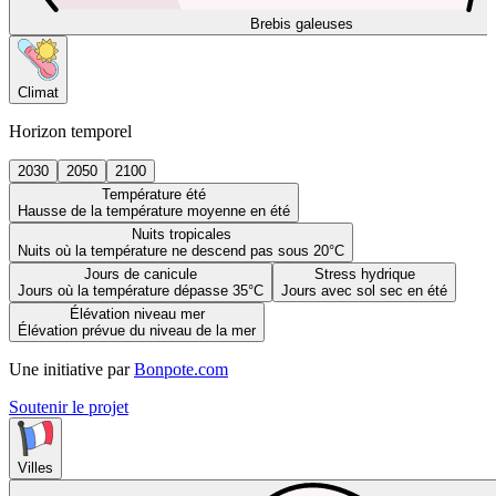
Brebis galeuses
Climat
Horizon temporel
2030
2050
2100
Température été
Hausse de la température moyenne en été
Nuits tropicales
Nuits où la température ne descend pas sous 20°C
Jours de canicule
Stress hydrique
Jours où la température dépasse 35°C
Jours avec sol sec en été
Élévation niveau mer
Élévation prévue du niveau de la mer
Une initiative par
Bonpote.com
Soutenir le projet
Villes