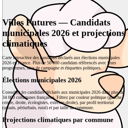
Villes Futures — Candidats
municipales 2026 et projections
climatiques
Carte interactive des candidats déclarés aux élections municipales
2026 en France. Plus de 50 000 candidats référencés avec leurs
programmes, sites de campagne et étiquettes politiques.
Élections municipales 2026
Consultez les candidats déclarés aux municipales 2026 dans plus de
34 000 communes françaises. Filtrez par couleur politique (gauche,
centre, droite, écologistes, extrême-droite), par profil territorial
(urbain, périurbain, rural) et par taille de commune.
Projections climatiques par commune