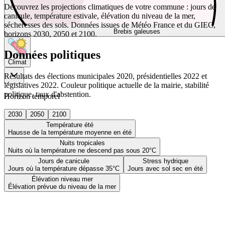
Découvrez les projections climatiques de votre commune : jours de
canicule, température estivale, élévation du niveau de la mer,
sécheresses des sols. Données issues de Météo France et du GIEC,
Brebis galeuses
horizons 2030, 2050 et 2100.
Données politiques
Climat
Résultats des élections municipales 2020, présidentielles 2022 et
législatives 2022. Couleur politique actuelle de la mairie, stabilité
politique, taux d'abstention.
Horizon temporel
2030
2050
2100
Température été
Hausse de la température moyenne en été
Nuits tropicales
Nuits où la température ne descend pas sous 20°C
Jours de canicule
Stress hydrique
Jours où la température dépasse 35°C
Jours avec sol sec en été
Élévation niveau mer
Élévation prévue du niveau de la mer