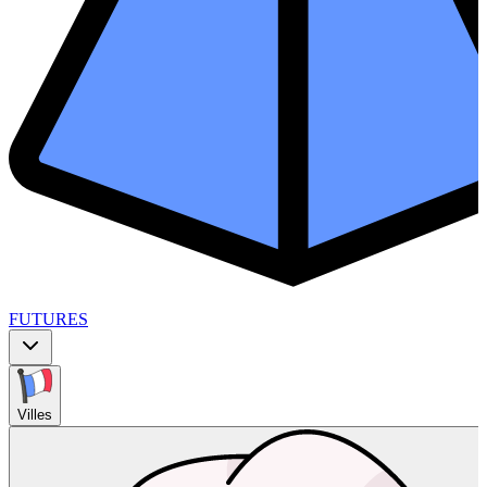
FUTURES
Villes