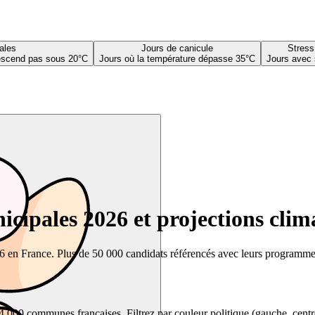
ales
Jours de canicule
Stress
descend pas sous 20°C
Jours où la température dépasse 35°C
Jours avec 
cipales 2026 et projections clim
26 en France. Plus de 50 000 candidats référencés avec leurs programmes,
00 communes françaises. Filtrez par couleur politique (gauche, centre, dr