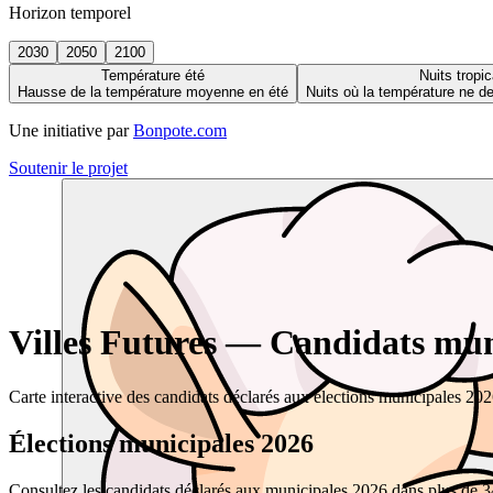
Horizon temporel
2030
2050
2100
Température été
Nuits tropic
Hausse de la température moyenne en été
Nuits où la température ne 
Une initiative par
Bonpote.com
Soutenir le projet
Villes Futures — Candidats muni
Carte interactive des candidats déclarés aux élections municipales 20
Élections municipales 2026
Consultez les candidats déclarés aux municipales 2026 dans plus de 34 0