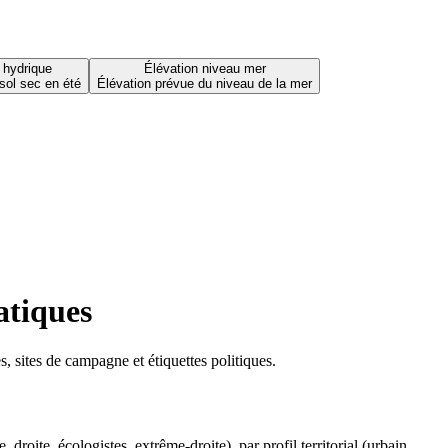
 hydrique
Élévation niveau mer
sol sec en été
Élévation prévue du niveau de la mer
atiques
 sites de campagne et étiquettes politiques.
oite, écologistes, extrême-droite), par profil territorial (urbain,