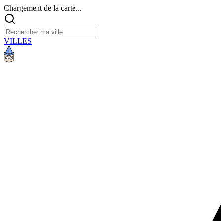
Chargement de la carte...
VILLES