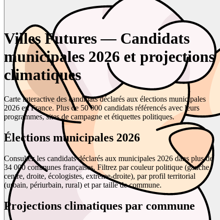
Villes Futures — Candidats
municipales 2026 et projections
climatiques
Carte interactive des candidats déclarés aux élections municipales
2026 en France. Plus de 50 000 candidats référencés avec leurs
programmes, sites de campagne et étiquettes politiques.
Élections municipales 2026
Consultez les candidats déclarés aux municipales 2026 dans plus de
34 000 communes françaises. Filtrez par couleur politique (gauche,
centre, droite, écologistes, extrême-droite), par profil territorial
(urbain, périurbain, rural) et par taille de commune.
Projections climatiques par commune