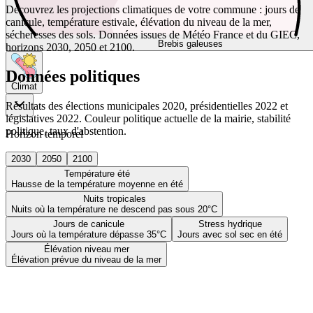
Découvrez les projections climatiques de votre commune : jours de
canicule, température estivale, élévation du niveau de la mer,
sécheresses des sols. Données issues de Météo France et du GIEC,
Brebis galeuses
horizons 2030, 2050 et 2100.
Données politiques
Climat
Résultats des élections municipales 2020, présidentielles 2022 et
législatives 2022. Couleur politique actuelle de la mairie, stabilité
politique, taux d'abstention.
Horizon temporel
2030
2050
2100
Température été
Hausse de la température moyenne en été
Nuits tropicales
Nuits où la température ne descend pas sous 20°C
Jours de canicule
Stress hydrique
Jours où la température dépasse 35°C
Jours avec sol sec en été
Élévation niveau mer
Élévation prévue du niveau de la mer