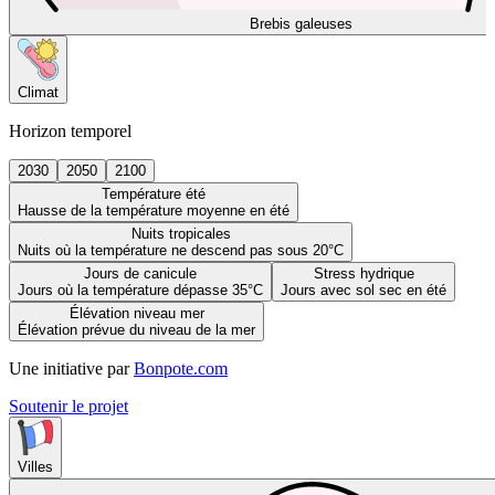
Brebis galeuses
Climat
Horizon temporel
2030
2050
2100
Température été
Hausse de la température moyenne en été
Nuits tropicales
Nuits où la température ne descend pas sous 20°C
Jours de canicule
Stress hydrique
Jours où la température dépasse 35°C
Jours avec sol sec en été
Élévation niveau mer
Élévation prévue du niveau de la mer
Une initiative par
Bonpote.com
Soutenir le projet
Villes