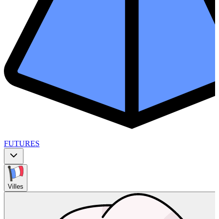
FUTURES
Villes