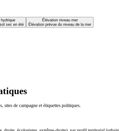
 hydrique
Élévation niveau mer
sol sec en été
Élévation prévue du niveau de la mer
atiques
 sites de campagne et étiquettes politiques.
oite, écologistes, extrême-droite), par profil territorial (urbain,