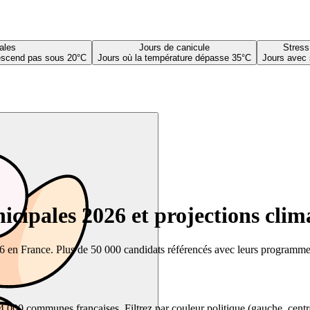
ales
Jours de canicule
Stress
descend pas sous 20°C
Jours où la température dépasse 35°C
Jours avec 
cipales 2026 et projections clim
26 en France. Plus de 50 000 candidats référencés avec leurs programmes,
00 communes françaises. Filtrez par couleur politique (gauche, centre, dr