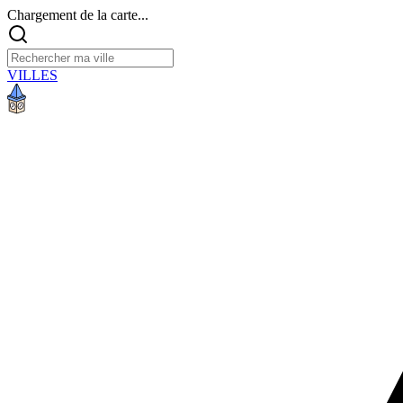
Chargement de la carte...
VILLES