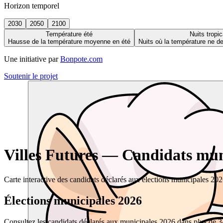
Horizon temporel
2030
2050
2100
Température été
Nuits tropic
Hausse de la température moyenne en été
Nuits où la température ne 
Une initiative par
Bonpote.com
Soutenir le projet
Villes Futures — Candidats muni
Carte interactive des candidats déclarés aux élections municipales 20
Élections municipales 2026
Consultez les candidats déclarés aux municipales 2026 dans plus de 34 0