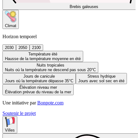
Brebis galeuses
Climat
Horizon temporel
2030
2050
2100
Température été
Hausse de la température moyenne en été
Nuits tropicales
Nuits où la température ne descend pas sous 20°C
Jours de canicule
Stress hydrique
Jours où la température dépasse 35°C
Jours avec sol sec en été
Élévation niveau mer
Élévation prévue du niveau de la mer
Une initiative par
Bonpote.com
Soutenir le projet
Villes