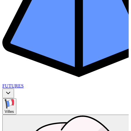
FUTURES
Villes