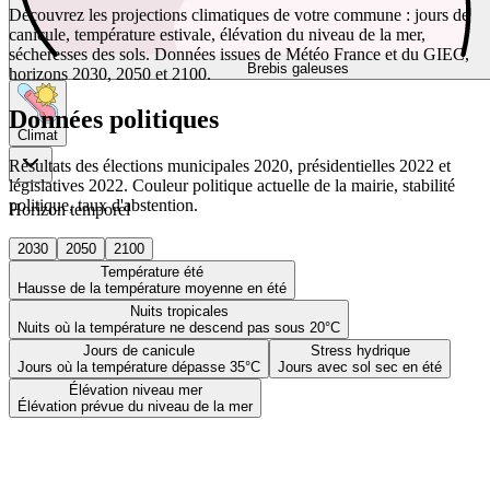
Découvrez les projections climatiques de votre commune : jours de
canicule, température estivale, élévation du niveau de la mer,
sécheresses des sols. Données issues de Météo France et du GIEC,
Brebis galeuses
horizons 2030, 2050 et 2100.
Données politiques
Climat
Résultats des élections municipales 2020, présidentielles 2022 et
législatives 2022. Couleur politique actuelle de la mairie, stabilité
politique, taux d'abstention.
Horizon temporel
2030
2050
2100
Température été
Hausse de la température moyenne en été
Nuits tropicales
Nuits où la température ne descend pas sous 20°C
Jours de canicule
Stress hydrique
Jours où la température dépasse 35°C
Jours avec sol sec en été
Élévation niveau mer
Élévation prévue du niveau de la mer