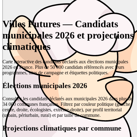
Villes Futures — Candidats
municipales 2026 et projections
climatiques
Carte interactive des candidats déclarés aux élections municipales
2026 en France. Plus de 50 000 candidats référencés avec leurs
programmes, sites de campagne et étiquettes politiques.
Élections municipales 2026
Consultez les candidats déclarés aux municipales 2026 dans plus de
34 000 communes françaises. Filtrez par couleur politique (gauche,
centre, droite, écologistes, extrême-droite), par profil territorial
(urbain, périurbain, rural) et par taille de commune.
Projections climatiques par commune