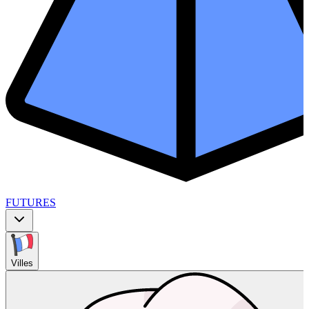
FUTURES
Villes