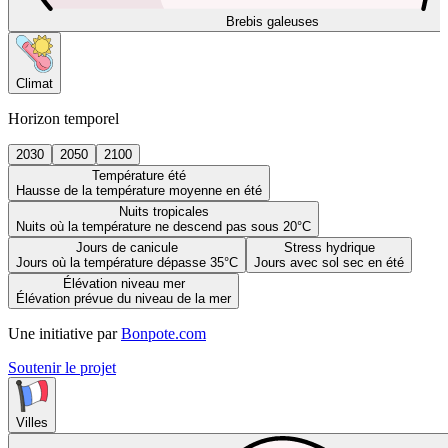
Brebis galeuses
Climat
Horizon temporel
2030
2050
2100
Température été
Hausse de la température moyenne en été
Nuits tropicales
Nuits où la température ne descend pas sous 20°C
Jours de canicule
Stress hydrique
Jours où la température dépasse 35°C
Jours avec sol sec en été
Élévation niveau mer
Élévation prévue du niveau de la mer
Une initiative par
Bonpote.com
Soutenir le projet
Villes