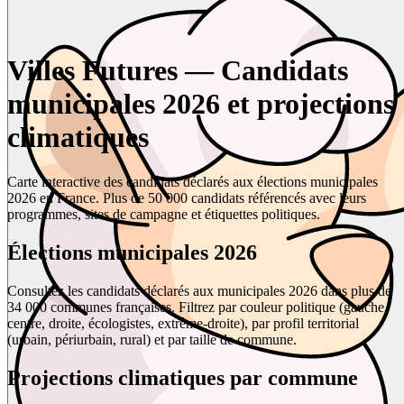
Villes Futures — Candidats
municipales 2026 et projections
climatiques
Carte interactive des candidats déclarés aux élections municipales
2026 en France. Plus de 50 000 candidats référencés avec leurs
programmes, sites de campagne et étiquettes politiques.
Élections municipales 2026
Consultez les candidats déclarés aux municipales 2026 dans plus de
34 000 communes françaises. Filtrez par couleur politique (gauche,
centre, droite, écologistes, extrême-droite), par profil territorial
(urbain, périurbain, rural) et par taille de commune.
Projections climatiques par commune