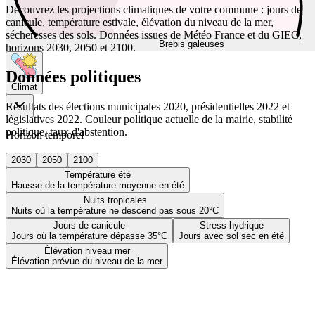
Découvrez les projections climatiques de votre commune : jours de
canicule, température estivale, élévation du niveau de la mer,
sécheresses des sols. Données issues de Météo France et du GIEC,
Brebis galeuses
horizons 2030, 2050 et 2100.
Données politiques
Climat
Résultats des élections municipales 2020, présidentielles 2022 et
législatives 2022. Couleur politique actuelle de la mairie, stabilité
politique, taux d'abstention.
Horizon temporel
2030
2050
2100
Température été
Hausse de la température moyenne en été
Nuits tropicales
Nuits où la température ne descend pas sous 20°C
Jours de canicule
Stress hydrique
Jours où la température dépasse 35°C
Jours avec sol sec en été
Élévation niveau mer
Élévation prévue du niveau de la mer