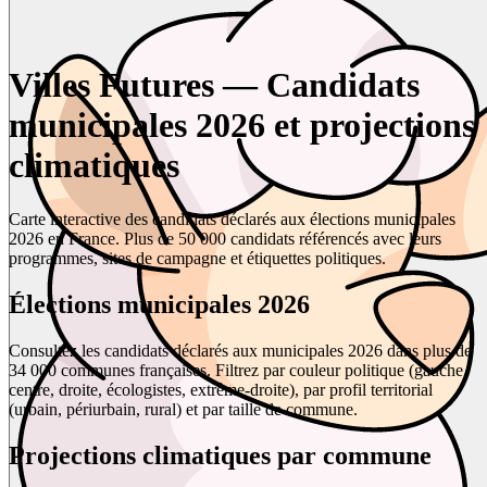
Villes Futures — Candidats
municipales 2026 et projections
climatiques
Carte interactive des candidats déclarés aux élections municipales
2026 en France. Plus de 50 000 candidats référencés avec leurs
programmes, sites de campagne et étiquettes politiques.
Élections municipales 2026
Consultez les candidats déclarés aux municipales 2026 dans plus de
34 000 communes françaises. Filtrez par couleur politique (gauche,
centre, droite, écologistes, extrême-droite), par profil territorial
(urbain, périurbain, rural) et par taille de commune.
Projections climatiques par commune