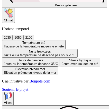
Brebis galeuses
Climat
Horizon temporel
2030
2050
2100
Température été
Hausse de la température moyenne en été
Nuits tropicales
Nuits où la température ne descend pas sous 20°C
Jours de canicule
Stress hydrique
Jours où la température dépasse 35°C
Jours avec sol sec en été
Élévation niveau mer
Élévation prévue du niveau de la mer
Une initiative par
Bonpote.com
Soutenir le projet
Villes