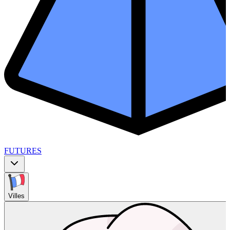
FUTURES
Villes