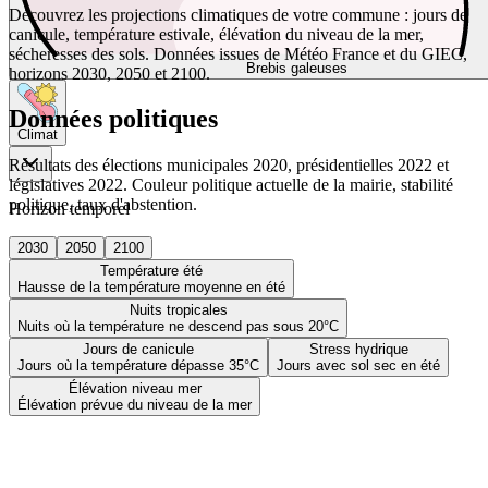
Découvrez les projections climatiques de votre commune : jours de
canicule, température estivale, élévation du niveau de la mer,
sécheresses des sols. Données issues de Météo France et du GIEC,
Brebis galeuses
horizons 2030, 2050 et 2100.
Données politiques
Climat
Résultats des élections municipales 2020, présidentielles 2022 et
législatives 2022. Couleur politique actuelle de la mairie, stabilité
politique, taux d'abstention.
Horizon temporel
2030
2050
2100
Température été
Hausse de la température moyenne en été
Nuits tropicales
Nuits où la température ne descend pas sous 20°C
Jours de canicule
Stress hydrique
Jours où la température dépasse 35°C
Jours avec sol sec en été
Élévation niveau mer
Élévation prévue du niveau de la mer