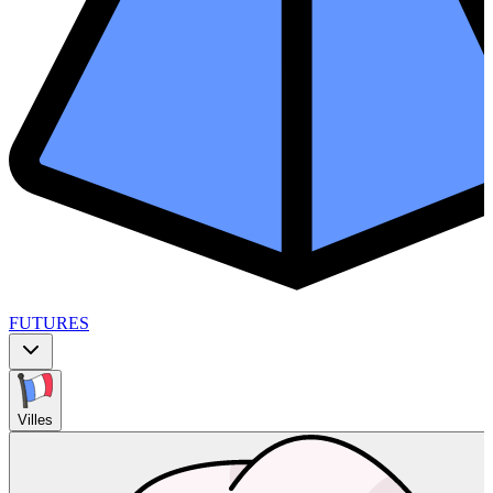
FUTURES
Villes