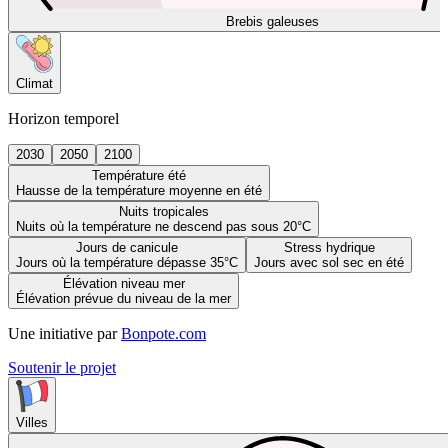
Brebis galeuses
Climat
Horizon temporel
2030
2050
2100
Température été
Hausse de la température moyenne en été
Nuits tropicales
Nuits où la température ne descend pas sous 20°C
Jours de canicule
Stress hydrique
Jours où la température dépasse 35°C
Jours avec sol sec en été
Élévation niveau mer
Élévation prévue du niveau de la mer
Une initiative par
Bonpote.com
Soutenir le projet
Villes