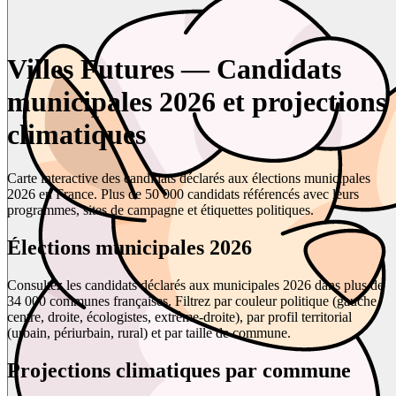
Villes Futures — Candidats
municipales 2026 et projections
climatiques
Carte interactive des candidats déclarés aux élections municipales
2026 en France. Plus de 50 000 candidats référencés avec leurs
programmes, sites de campagne et étiquettes politiques.
Élections municipales 2026
Consultez les candidats déclarés aux municipales 2026 dans plus de
34 000 communes françaises. Filtrez par couleur politique (gauche,
centre, droite, écologistes, extrême-droite), par profil territorial
(urbain, périurbain, rural) et par taille de commune.
Projections climatiques par commune