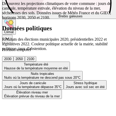
Découvrez les projections climatiques de votre commune : jours de
canicule, température estivale, élévation du niveau de la mer,
sécheresses des sols. Données issues de Météo France et du GIEC,
Brebis galeuses
horizons 2030, 2050 et 2100.
Données politiques
Climat
Résultats des élections municipales 2020, présidentielles 2022 et
législatives 2022. Couleur politique actuelle de la mairie, stabilité
politique, taux d'abstention.
Horizon temporel
2030
2050
2100
Température été
Hausse de la température moyenne en été
Nuits tropicales
Nuits où la température ne descend pas sous 20°C
Jours de canicule
Stress hydrique
Jours où la température dépasse 35°C
Jours avec sol sec en été
Élévation niveau mer
Élévation prévue du niveau de la mer