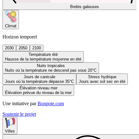
Brebis galeuses
Climat
Horizon temporel
2030
2050
2100
Température été
Hausse de la température moyenne en été
Nuits tropicales
Nuits où la température ne descend pas sous 20°C
Jours de canicule
Stress hydrique
Jours où la température dépasse 35°C
Jours avec sol sec en été
Élévation niveau mer
Élévation prévue du niveau de la mer
Une initiative par
Bonpote.com
Soutenir le projet
Villes