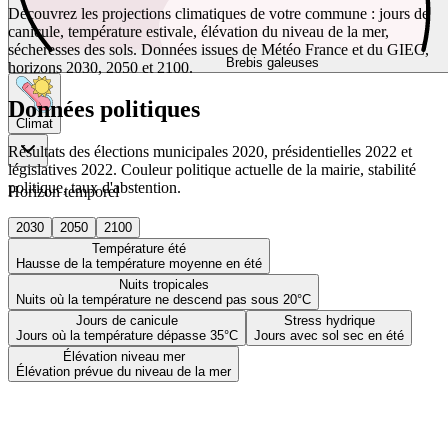
Découvrez les projections climatiques de votre commune : jours de
canicule, température estivale, élévation du niveau de la mer,
sécheresses des sols. Données issues de Météo France et du GIEC,
Brebis galeuses
horizons 2030, 2050 et 2100.
Données politiques
Climat
Résultats des élections municipales 2020, présidentielles 2022 et
législatives 2022. Couleur politique actuelle de la mairie, stabilité
politique, taux d'abstention.
Horizon temporel
2030
2050
2100
Température été
Hausse de la température moyenne en été
Nuits tropicales
Nuits où la température ne descend pas sous 20°C
Jours de canicule
Stress hydrique
Jours où la température dépasse 35°C
Jours avec sol sec en été
Élévation niveau mer
Élévation prévue du niveau de la mer