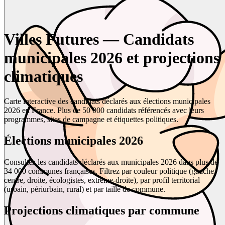
Villes Futures — Candidats
municipales 2026 et projections
climatiques
Carte interactive des candidats déclarés aux élections municipales
2026 en France. Plus de 50 000 candidats référencés avec leurs
programmes, sites de campagne et étiquettes politiques.
Élections municipales 2026
Consultez les candidats déclarés aux municipales 2026 dans plus de
34 000 communes françaises. Filtrez par couleur politique (gauche,
centre, droite, écologistes, extrême-droite), par profil territorial
(urbain, périurbain, rural) et par taille de commune.
Projections climatiques par commune