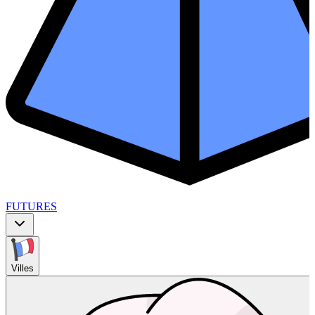
FUTURES
Villes