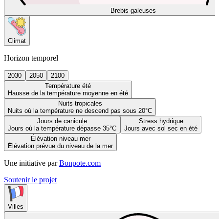
Brebis galeuses
Climat
Horizon temporel
2030
2050
2100
Température été
Hausse de la température moyenne en été
Nuits tropicales
Nuits où la température ne descend pas sous 20°C
Jours de canicule
Stress hydrique
Jours où la température dépasse 35°C
Jours avec sol sec en été
Élévation niveau mer
Élévation prévue du niveau de la mer
Une initiative par
Bonpote.com
Soutenir le projet
Villes