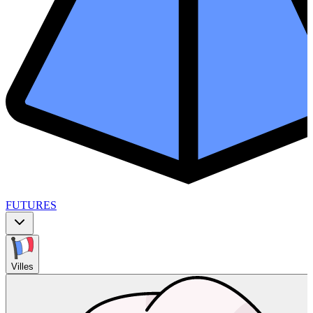
FUTURES
Villes