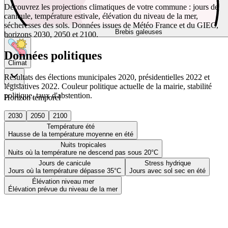
Découvrez les projections climatiques de votre commune : jours de
canicule, température estivale, élévation du niveau de la mer,
sécheresses des sols. Données issues de Météo France et du GIEC,
Brebis galeuses
horizons 2030, 2050 et 2100.
Données politiques
Climat
Résultats des élections municipales 2020, présidentielles 2022 et
législatives 2022. Couleur politique actuelle de la mairie, stabilité
politique, taux d'abstention.
Horizon temporel
2030
2050
2100
Température été
Hausse de la température moyenne en été
Nuits tropicales
Nuits où la température ne descend pas sous 20°C
Jours de canicule
Stress hydrique
Jours où la température dépasse 35°C
Jours avec sol sec en été
Élévation niveau mer
Élévation prévue du niveau de la mer