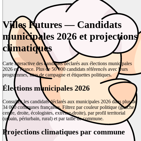
Villes Futures — Candidats
municipales 2026 et projections
climatiques
Carte interactive des candidats déclarés aux élections municipales
2026 en France. Plus de 50 000 candidats référencés avec leurs
programmes, sites de campagne et étiquettes politiques.
Élections municipales 2026
Consultez les candidats déclarés aux municipales 2026 dans plus de
34 000 communes françaises. Filtrez par couleur politique (gauche,
centre, droite, écologistes, extrême-droite), par profil territorial
(urbain, périurbain, rural) et par taille de commune.
Projections climatiques par commune