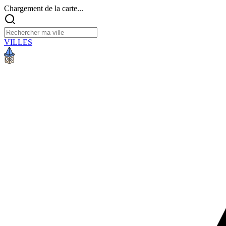
Chargement de la carte...
VILLES