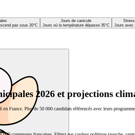
ales
Jours de canicule
Stress
descend pas sous 20°C
Jours où la température dépasse 35°C
Jours avec 
cipales 2026 et projections clim
26 en France. Plus de 50 000 candidats référencés avec leurs programmes,
00 communes françaises. Filtrez par couleur politique (gauche, centre, dr