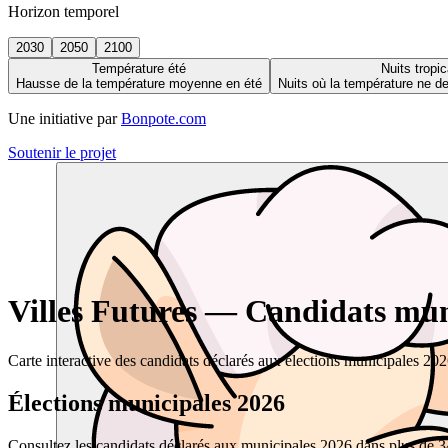
Horizon temporel
2030
2050
2100
Température été
Nuits tropic
Hausse de la température moyenne en été
Nuits où la température ne 
Une initiative par
Bonpote.com
Soutenir le projet
Villes Futures — Candidats muni
Carte interactive des candidats déclarés aux élections municipales 20
Élections municipales 2026
Consultez les candidats déclarés aux municipales 2026 dans plus de 34 0