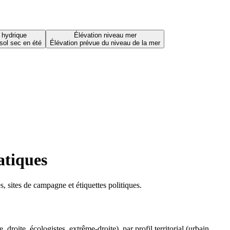
 hydrique
Élévation niveau mer
sol sec en été
Élévation prévue du niveau de la mer
atiques
 sites de campagne et étiquettes politiques.
oite, écologistes, extrême-droite), par profil territorial (urbain,