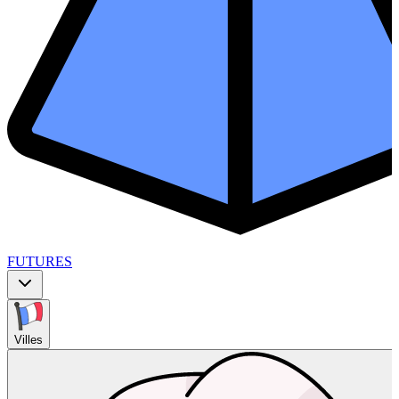
FUTURES
Villes