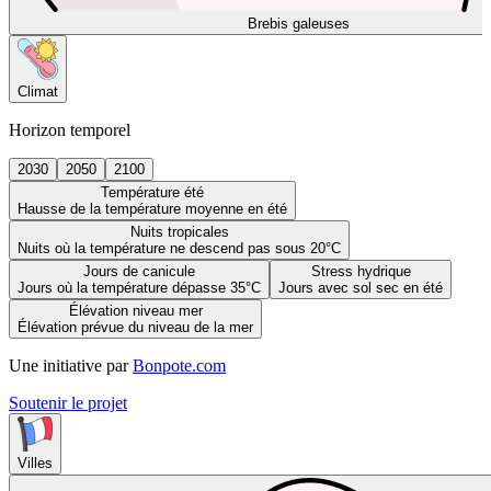
Brebis galeuses
Climat
Horizon temporel
2030
2050
2100
Température été
Hausse de la température moyenne en été
Nuits tropicales
Nuits où la température ne descend pas sous 20°C
Jours de canicule
Stress hydrique
Jours où la température dépasse 35°C
Jours avec sol sec en été
Élévation niveau mer
Élévation prévue du niveau de la mer
Une initiative par
Bonpote.com
Soutenir le projet
Villes