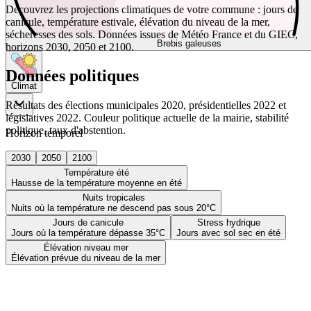
Découvrez les projections climatiques de votre commune : jours de
canicule, température estivale, élévation du niveau de la mer,
sécheresses des sols. Données issues de Météo France et du GIEC,
Brebis galeuses
horizons 2030, 2050 et 2100.
Données politiques
Climat
Résultats des élections municipales 2020, présidentielles 2022 et
législatives 2022. Couleur politique actuelle de la mairie, stabilité
politique, taux d'abstention.
Horizon temporel
2030
2050
2100
Température été
Hausse de la température moyenne en été
Nuits tropicales
Nuits où la température ne descend pas sous 20°C
Jours de canicule
Stress hydrique
Jours où la température dépasse 35°C
Jours avec sol sec en été
Élévation niveau mer
Élévation prévue du niveau de la mer