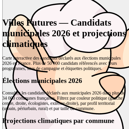
Villes Futures — Candidats
municipales 2026 et projections
climatiques
Carte interactive des candidats déclarés aux élections municipales
2026 en France. Plus de 50 000 candidats référencés avec leurs
programmes, sites de campagne et étiquettes politiques.
Élections municipales 2026
Consultez les candidats déclarés aux municipales 2026 dans plus de
34 000 communes françaises. Filtrez par couleur politique (gauche,
centre, droite, écologistes, extrême-droite), par profil territorial
(urbain, périurbain, rural) et par taille de commune.
Projections climatiques par commune