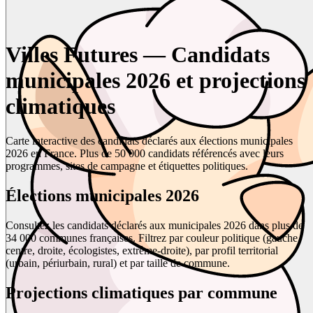
Villes Futures — Candidats
municipales 2026 et projections
climatiques
Carte interactive des candidats déclarés aux élections municipales
2026 en France. Plus de 50 000 candidats référencés avec leurs
programmes, sites de campagne et étiquettes politiques.
Élections municipales 2026
Consultez les candidats déclarés aux municipales 2026 dans plus de
34 000 communes françaises. Filtrez par couleur politique (gauche,
centre, droite, écologistes, extrême-droite), par profil territorial
(urbain, périurbain, rural) et par taille de commune.
Projections climatiques par commune