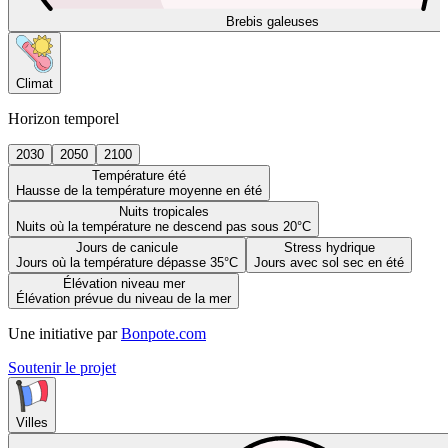
Brebis galeuses
Climat
Horizon temporel
2030
2050
2100
Température été
Hausse de la température moyenne en été
Nuits tropicales
Nuits où la température ne descend pas sous 20°C
Jours de canicule
Stress hydrique
Jours où la température dépasse 35°C
Jours avec sol sec en été
Élévation niveau mer
Élévation prévue du niveau de la mer
Une initiative par
Bonpote.com
Soutenir le projet
Villes