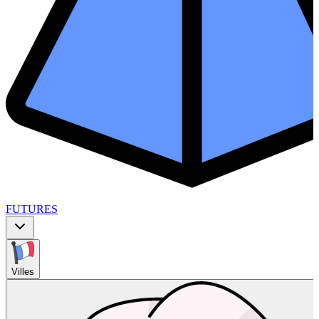
FUTURES
Villes