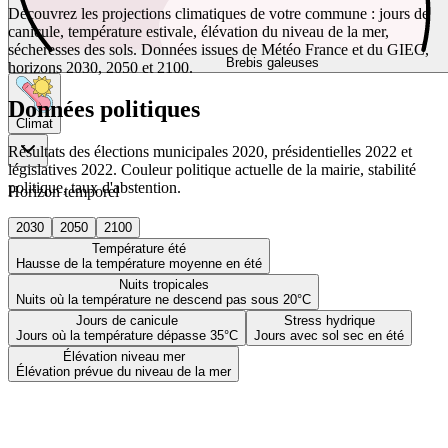
Découvrez les projections climatiques de votre commune : jours de
canicule, température estivale, élévation du niveau de la mer,
sécheresses des sols. Données issues de Météo France et du GIEC,
Brebis galeuses
horizons 2030, 2050 et 2100.
Données politiques
Climat
Résultats des élections municipales 2020, présidentielles 2022 et
législatives 2022. Couleur politique actuelle de la mairie, stabilité
politique, taux d'abstention.
Horizon temporel
2030
2050
2100
Température été
Hausse de la température moyenne en été
Nuits tropicales
Nuits où la température ne descend pas sous 20°C
Jours de canicule
Stress hydrique
Jours où la température dépasse 35°C
Jours avec sol sec en été
Élévation niveau mer
Élévation prévue du niveau de la mer