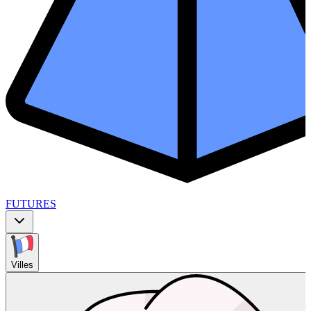
FUTURES
Villes