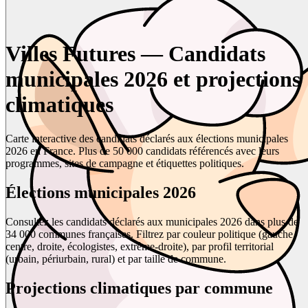
Villes Futures — Candidats
municipales 2026 et projections
climatiques
Carte interactive des candidats déclarés aux élections municipales
2026 en France. Plus de 50 000 candidats référencés avec leurs
programmes, sites de campagne et étiquettes politiques.
Élections municipales 2026
Consultez les candidats déclarés aux municipales 2026 dans plus de
34 000 communes françaises. Filtrez par couleur politique (gauche,
centre, droite, écologistes, extrême-droite), par profil territorial
(urbain, périurbain, rural) et par taille de commune.
Projections climatiques par commune