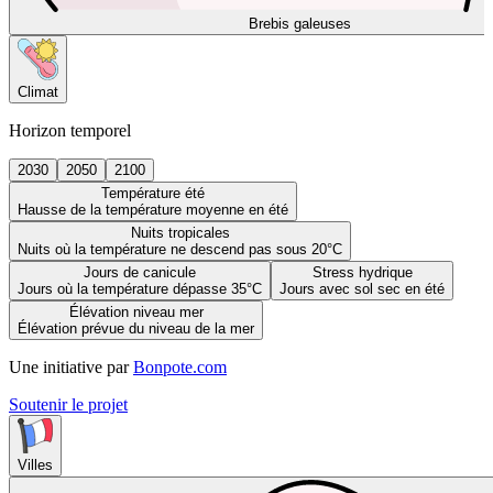
Brebis galeuses
Climat
Horizon temporel
2030
2050
2100
Température été
Hausse de la température moyenne en été
Nuits tropicales
Nuits où la température ne descend pas sous 20°C
Jours de canicule
Stress hydrique
Jours où la température dépasse 35°C
Jours avec sol sec en été
Élévation niveau mer
Élévation prévue du niveau de la mer
Une initiative par
Bonpote.com
Soutenir le projet
Villes