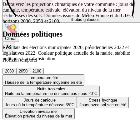
Découvrez les projections climatiques de votre commune : jours de
canicule, température estivale, élévation du niveau de la mer,
sécheresses des sols. Données issues de Météo France et du GIEC,
Brebis galeuses
horizons 2030, 2050 et 2100.
Données politiques
Climat
Résultats des élections municipales 2020, présidentielles 2022 et
législatives 2022. Couleur politique actuelle de la mairie, stabilité
politique, taux d'abstention.
Horizon temporel
2030
2050
2100
Température été
Hausse de la température moyenne en été
Nuits tropicales
Nuits où la température ne descend pas sous 20°C
Jours de canicule
Stress hydrique
Jours où la température dépasse 35°C
Jours avec sol sec en été
Élévation niveau mer
Élévation prévue du niveau de la mer