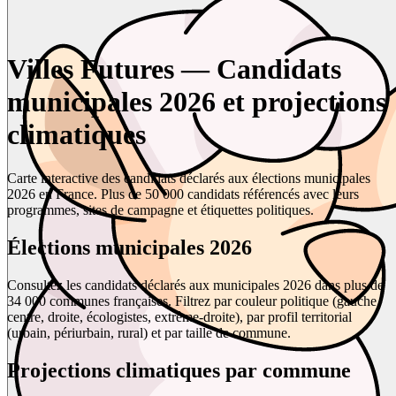
Villes Futures — Candidats
municipales 2026 et projections
climatiques
Carte interactive des candidats déclarés aux élections municipales
2026 en France. Plus de 50 000 candidats référencés avec leurs
programmes, sites de campagne et étiquettes politiques.
Élections municipales 2026
Consultez les candidats déclarés aux municipales 2026 dans plus de
34 000 communes françaises. Filtrez par couleur politique (gauche,
centre, droite, écologistes, extrême-droite), par profil territorial
(urbain, périurbain, rural) et par taille de commune.
Projections climatiques par commune