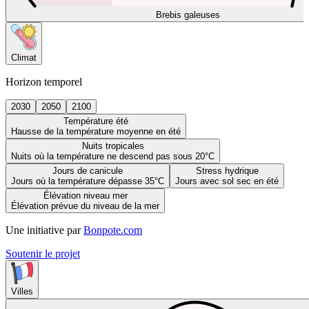
Brebis galeuses
Climat
Horizon temporel
2030
2050
2100
Température été
Hausse de la température moyenne en été
Nuits tropicales
Nuits où la température ne descend pas sous 20°C
Jours de canicule
Stress hydrique
Jours où la température dépasse 35°C
Jours avec sol sec en été
Élévation niveau mer
Élévation prévue du niveau de la mer
Une initiative par
Bonpote.com
Soutenir le projet
Villes