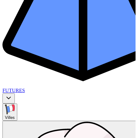
FUTURES
Villes