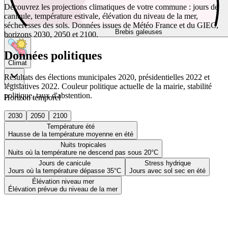
Découvrez les projections climatiques de votre commune : jours de
canicule, température estivale, élévation du niveau de la mer,
sécheresses des sols. Données issues de Météo France et du GIEC,
Brebis galeuses
horizons 2030, 2050 et 2100.
Données politiques
Climat
Résultats des élections municipales 2020, présidentielles 2022 et
législatives 2022. Couleur politique actuelle de la mairie, stabilité
politique, taux d'abstention.
Horizon temporel
2030
2050
2100
Température été
Hausse de la température moyenne en été
Nuits tropicales
Nuits où la température ne descend pas sous 20°C
Jours de canicule
Stress hydrique
Jours où la température dépasse 35°C
Jours avec sol sec en été
Élévation niveau mer
Élévation prévue du niveau de la mer