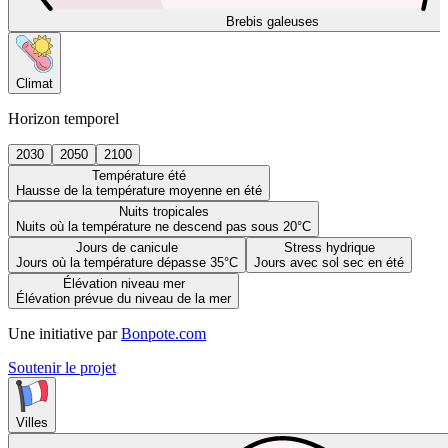
Brebis galeuses
Climat
Horizon temporel
2030
2050
2100
Température été
Hausse de la température moyenne en été
Nuits tropicales
Nuits où la température ne descend pas sous 20°C
Jours de canicule
Stress hydrique
Jours où la température dépasse 35°C
Jours avec sol sec en été
Élévation niveau mer
Élévation prévue du niveau de la mer
Une initiative par
Bonpote.com
Soutenir le projet
Villes