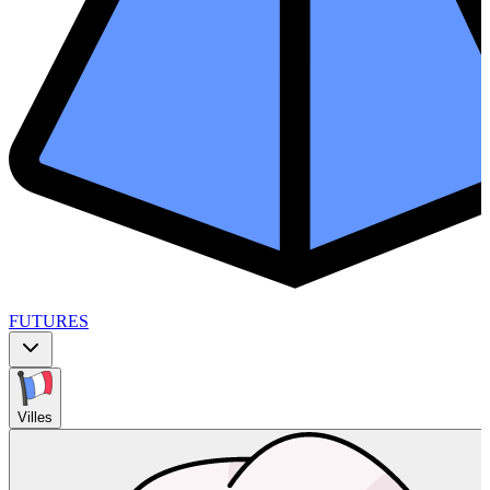
FUTURES
Villes