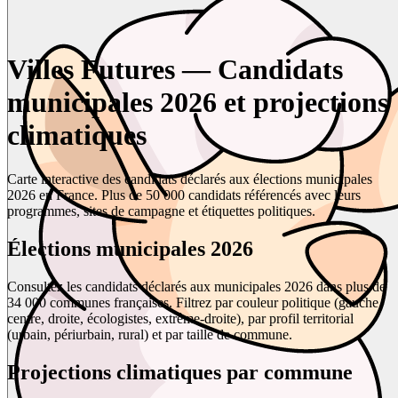
Villes Futures — Candidats
municipales 2026 et projections
climatiques
Carte interactive des candidats déclarés aux élections municipales
2026 en France. Plus de 50 000 candidats référencés avec leurs
programmes, sites de campagne et étiquettes politiques.
Élections municipales 2026
Consultez les candidats déclarés aux municipales 2026 dans plus de
34 000 communes françaises. Filtrez par couleur politique (gauche,
centre, droite, écologistes, extrême-droite), par profil territorial
(urbain, périurbain, rural) et par taille de commune.
Projections climatiques par commune