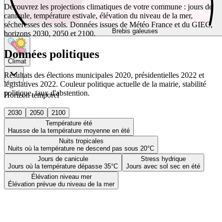
Découvrez les projections climatiques de votre commune : jours de
canicule, température estivale, élévation du niveau de la mer,
sécheresses des sols. Données issues de Météo France et du GIEC,
Brebis galeuses
horizons 2030, 2050 et 2100.
Données politiques
Climat
Résultats des élections municipales 2020, présidentielles 2022 et
législatives 2022. Couleur politique actuelle de la mairie, stabilité
politique, taux d'abstention.
Horizon temporel
2030
2050
2100
Température été
Hausse de la température moyenne en été
Nuits tropicales
Nuits où la température ne descend pas sous 20°C
Jours de canicule
Stress hydrique
Jours où la température dépasse 35°C
Jours avec sol sec en été
Élévation niveau mer
Élévation prévue du niveau de la mer