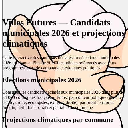
Villes Futures — Candidats
municipales 2026 et projections
climatiques
Carte interactive des candidats déclarés aux élections municipales
2026 en France. Plus de 50 000 candidats référencés avec leurs
programmes, sites de campagne et étiquettes politiques.
Élections municipales 2026
Consultez les candidats déclarés aux municipales 2026 dans plus de
34 000 communes françaises. Filtrez par couleur politique (gauche,
centre, droite, écologistes, extrême-droite), par profil territorial
(urbain, périurbain, rural) et par taille de commune.
Projections climatiques par commune