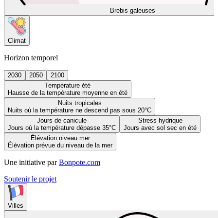
Brebis galeuses
Climat
Horizon temporel
2030
2050
2100
Température été
Hausse de la température moyenne en été
Nuits tropicales
Nuits où la température ne descend pas sous 20°C
Jours de canicule
Stress hydrique
Jours où la température dépasse 35°C
Jours avec sol sec en été
Élévation niveau mer
Élévation prévue du niveau de la mer
Une initiative par
Bonpote.com
Soutenir le projet
Villes