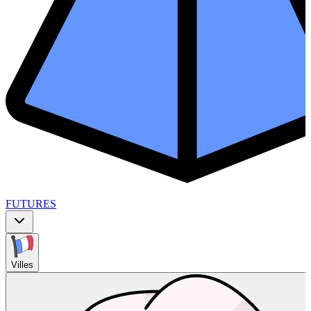
FUTURES
Villes