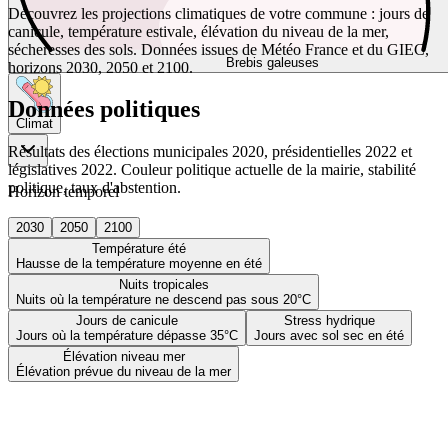
Découvrez les projections climatiques de votre commune : jours de
canicule, température estivale, élévation du niveau de la mer,
sécheresses des sols. Données issues de Météo France et du GIEC,
Brebis galeuses
horizons 2030, 2050 et 2100.
Données politiques
Climat
Résultats des élections municipales 2020, présidentielles 2022 et
législatives 2022. Couleur politique actuelle de la mairie, stabilité
politique, taux d'abstention.
Horizon temporel
2030
2050
2100
Température été
Hausse de la température moyenne en été
Nuits tropicales
Nuits où la température ne descend pas sous 20°C
Jours de canicule
Stress hydrique
Jours où la température dépasse 35°C
Jours avec sol sec en été
Élévation niveau mer
Élévation prévue du niveau de la mer