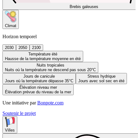
Brebis galeuses
Climat
Horizon temporel
2030
2050
2100
Température été
Hausse de la température moyenne en été
Nuits tropicales
Nuits où la température ne descend pas sous 20°C
Jours de canicule
Stress hydrique
Jours où la température dépasse 35°C
Jours avec sol sec en été
Élévation niveau mer
Élévation prévue du niveau de la mer
Une initiative par
Bonpote.com
Soutenir le projet
Villes