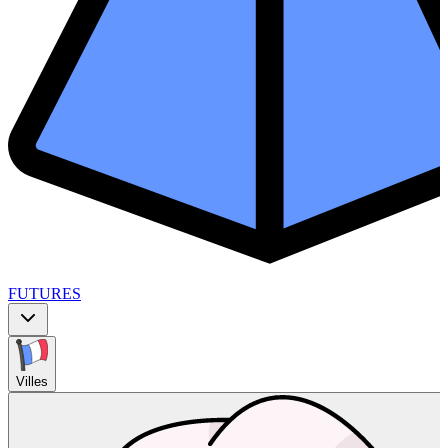
FUTURES
Villes