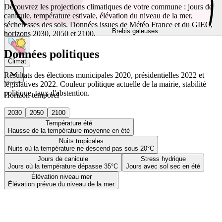
Découvrez les projections climatiques de votre commune : jours de
canicule, température estivale, élévation du niveau de la mer,
sécheresses des sols. Données issues de Météo France et du GIEC,
Brebis galeuses
horizons 2030, 2050 et 2100.
Données politiques
Climat
Résultats des élections municipales 2020, présidentielles 2022 et
législatives 2022. Couleur politique actuelle de la mairie, stabilité
politique, taux d'abstention.
Horizon temporel
2030
2050
2100
Température été
Hausse de la température moyenne en été
Nuits tropicales
Nuits où la température ne descend pas sous 20°C
Jours de canicule
Stress hydrique
Jours où la température dépasse 35°C
Jours avec sol sec en été
Élévation niveau mer
Élévation prévue du niveau de la mer