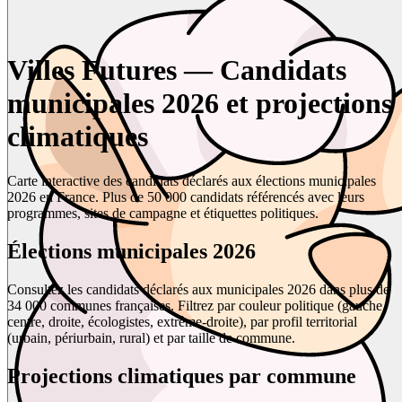
Villes Futures — Candidats
municipales 2026 et projections
climatiques
Carte interactive des candidats déclarés aux élections municipales
2026 en France. Plus de 50 000 candidats référencés avec leurs
programmes, sites de campagne et étiquettes politiques.
Élections municipales 2026
Consultez les candidats déclarés aux municipales 2026 dans plus de
34 000 communes françaises. Filtrez par couleur politique (gauche,
centre, droite, écologistes, extrême-droite), par profil territorial
(urbain, périurbain, rural) et par taille de commune.
Projections climatiques par commune