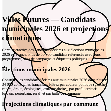
Villes Futures — Candidats
municipales 2026 et projections
climatiques
Carte interactive des candidats déclarés aux élections municipales
2026 en France. Plus de 50 000 candidats référencés avec leurs
programmes, sites de campagne et étiquettes politiques.
Élections municipales 2026
Consultez les candidats déclarés aux municipales 2026 dans plus de
34 000 communes françaises. Filtrez par couleur politique (gauche,
centre, droite, écologistes, extrême-droite), par profil territorial
(urbain, périurbain, rural) et par taille de commune.
Projections climatiques par commune