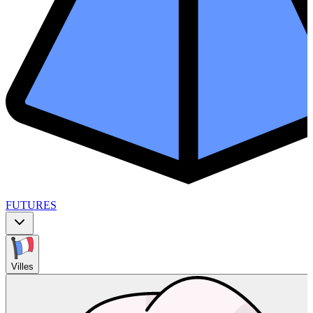
FUTURES
Villes