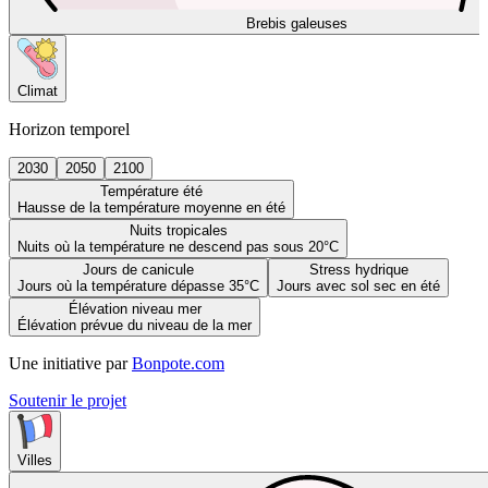
Brebis galeuses
Climat
Horizon temporel
2030
2050
2100
Température été
Hausse de la température moyenne en été
Nuits tropicales
Nuits où la température ne descend pas sous 20°C
Jours de canicule
Stress hydrique
Jours où la température dépasse 35°C
Jours avec sol sec en été
Élévation niveau mer
Élévation prévue du niveau de la mer
Une initiative par
Bonpote.com
Soutenir le projet
Villes