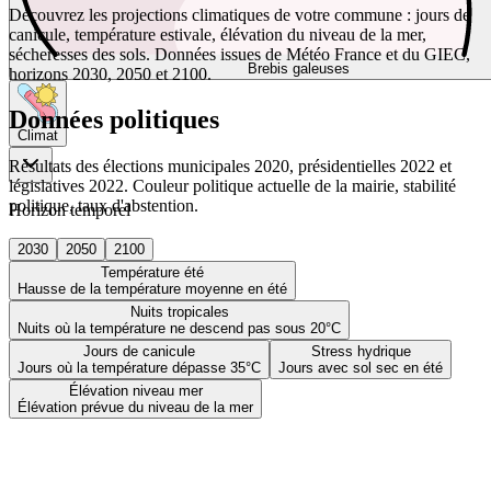
Découvrez les projections climatiques de votre commune : jours de
canicule, température estivale, élévation du niveau de la mer,
sécheresses des sols. Données issues de Météo France et du GIEC,
Brebis galeuses
horizons 2030, 2050 et 2100.
Données politiques
Climat
Résultats des élections municipales 2020, présidentielles 2022 et
législatives 2022. Couleur politique actuelle de la mairie, stabilité
politique, taux d'abstention.
Horizon temporel
2030
2050
2100
Température été
Hausse de la température moyenne en été
Nuits tropicales
Nuits où la température ne descend pas sous 20°C
Jours de canicule
Stress hydrique
Jours où la température dépasse 35°C
Jours avec sol sec en été
Élévation niveau mer
Élévation prévue du niveau de la mer