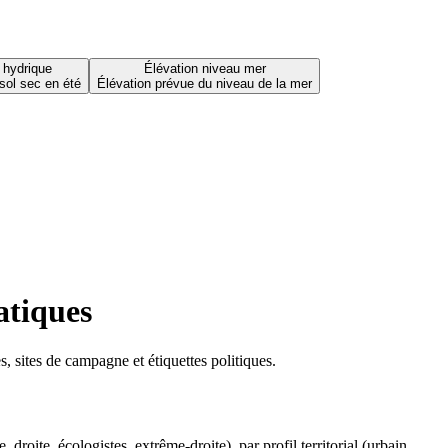
 hydrique
Élévation niveau mer
sol sec en été
Élévation prévue du niveau de la mer
atiques
 sites de campagne et étiquettes politiques.
oite, écologistes, extrême-droite), par profil territorial (urbain,