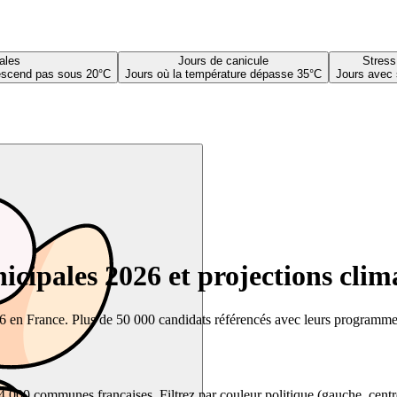
ales
Jours de canicule
Stress
descend pas sous 20°C
Jours où la température dépasse 35°C
Jours avec 
cipales 2026 et projections clim
26 en France. Plus de 50 000 candidats référencés avec leurs programmes,
00 communes françaises. Filtrez par couleur politique (gauche, centre, dr