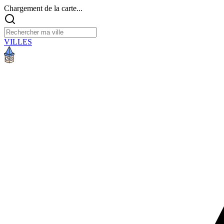
Chargement de la carte...
VILLES