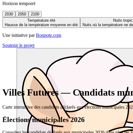
Horizon temporel
2030
2050
2100
Température été
Nuits tropic
Hausse de la température moyenne en été
Nuits où la température ne 
Une initiative par
Bonpote.com
Soutenir le projet
Villes Futures — Candidats muni
Carte interactive des candidats déclarés aux élections municipales 20
Élections municipales 2026
Consultez les candidats déclarés aux municipales 2026 dans plus de 34 0