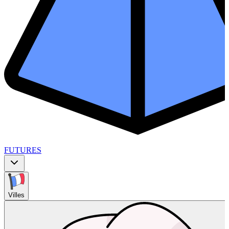
FUTURES
Villes