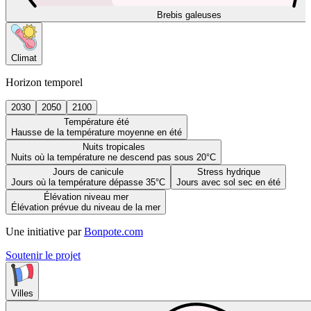
Brebis galeuses
Climat
Horizon temporel
2030
2050
2100
Température été
Hausse de la température moyenne en été
Nuits tropicales
Nuits où la température ne descend pas sous 20°C
Jours de canicule
Stress hydrique
Jours où la température dépasse 35°C
Jours avec sol sec en été
Élévation niveau mer
Élévation prévue du niveau de la mer
Une initiative par
Bonpote.com
Soutenir le projet
Villes