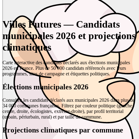
Villes Futures — Candidats
municipales 2026 et projections
climatiques
Carte interactive des candidats déclarés aux élections municipales
2026 en France. Plus de 50 000 candidats référencés avec leurs
programmes, sites de campagne et étiquettes politiques.
Élections municipales 2026
Consultez les candidats déclarés aux municipales 2026 dans plus de
34 000 communes françaises. Filtrez par couleur politique (gauche,
centre, droite, écologistes, extrême-droite), par profil territorial
(urbain, périurbain, rural) et par taille de commune.
Projections climatiques par commune