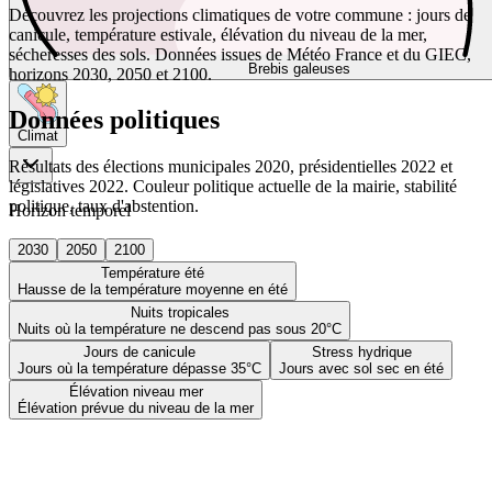
Découvrez les projections climatiques de votre commune : jours de
canicule, température estivale, élévation du niveau de la mer,
sécheresses des sols. Données issues de Météo France et du GIEC,
Brebis galeuses
horizons 2030, 2050 et 2100.
Données politiques
Climat
Résultats des élections municipales 2020, présidentielles 2022 et
législatives 2022. Couleur politique actuelle de la mairie, stabilité
politique, taux d'abstention.
Horizon temporel
2030
2050
2100
Température été
Hausse de la température moyenne en été
Nuits tropicales
Nuits où la température ne descend pas sous 20°C
Jours de canicule
Stress hydrique
Jours où la température dépasse 35°C
Jours avec sol sec en été
Élévation niveau mer
Élévation prévue du niveau de la mer