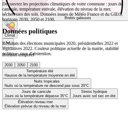
Découvrez les projections climatiques de votre commune : jours de
canicule, température estivale, élévation du niveau de la mer,
sécheresses des sols. Données issues de Météo France et du GIEC,
Brebis galeuses
horizons 2030, 2050 et 2100.
Données politiques
Climat
Résultats des élections municipales 2020, présidentielles 2022 et
législatives 2022. Couleur politique actuelle de la mairie, stabilité
politique, taux d'abstention.
Horizon temporel
2030
2050
2100
Température été
Hausse de la température moyenne en été
Nuits tropicales
Nuits où la température ne descend pas sous 20°C
Jours de canicule
Stress hydrique
Jours où la température dépasse 35°C
Jours avec sol sec en été
Élévation niveau mer
Élévation prévue du niveau de la mer