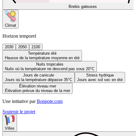
Brebis galeuses
Climat
Horizon temporel
2030
2050
2100
Température été
Hausse de la température moyenne en été
Nuits tropicales
Nuits où la température ne descend pas sous 20°C
Jours de canicule
Stress hydrique
Jours où la température dépasse 35°C
Jours avec sol sec en été
Élévation niveau mer
Élévation prévue du niveau de la mer
Une initiative par
Bonpote.com
Soutenir le projet
Villes