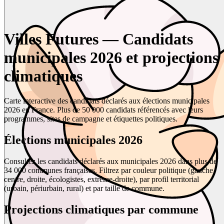
Villes Futures — Candidats
municipales 2026 et projections
climatiques
Carte interactive des candidats déclarés aux élections municipales
2026 en France. Plus de 50 000 candidats référencés avec leurs
programmes, sites de campagne et étiquettes politiques.
Élections municipales 2026
Consultez les candidats déclarés aux municipales 2026 dans plus de
34 000 communes françaises. Filtrez par couleur politique (gauche,
centre, droite, écologistes, extrême-droite), par profil territorial
(urbain, périurbain, rural) et par taille de commune.
Projections climatiques par commune