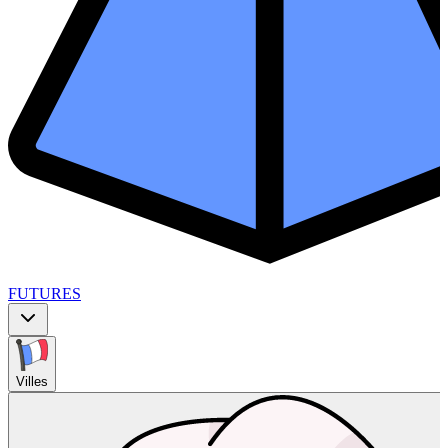
FUTURES
Villes