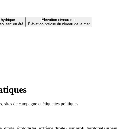
 hydrique
Élévation niveau mer
sol sec en été
Élévation prévue du niveau de la mer
atiques
 sites de campagne et étiquettes politiques.
oite, écologistes, extrême-droite), par profil territorial (urbain,