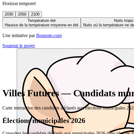
Horizon temporel
2030
2050
2100
Température été
Nuits tropic
Hausse de la température moyenne en été
Nuits où la température ne 
Une initiative par
Bonpote.com
Soutenir le projet
Villes Futures — Candidats muni
Carte interactive des candidats déclarés aux élections municipales 20
Élections municipales 2026
Consultez les candidats déclarés aux municipales 2026 dans plus de 34 0