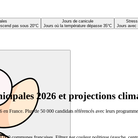
ales
Jours de canicule
Stress
descend pas sous 20°C
Jours où la température dépasse 35°C
Jours avec 
cipales 2026 et projections clim
26 en France. Plus de 50 000 candidats référencés avec leurs programmes,
00 communes françaises. Filtrez par couleur politique (gauche, centre, dr