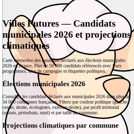
Villes Futures — Candidats
municipales 2026 et projections
climatiques
Carte interactive des candidats déclarés aux élections municipales
2026 en France. Plus de 50 000 candidats référencés avec leurs
programmes, sites de campagne et étiquettes politiques.
Élections municipales 2026
Consultez les candidats déclarés aux municipales 2026 dans plus de
34 000 communes françaises. Filtrez par couleur politique (gauche,
centre, droite, écologistes, extrême-droite), par profil territorial
(urbain, périurbain, rural) et par taille de commune.
Projections climatiques par commune