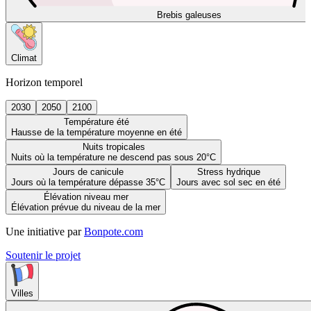
Brebis galeuses
Climat
Horizon temporel
2030
2050
2100
Température été
Hausse de la température moyenne en été
Nuits tropicales
Nuits où la température ne descend pas sous 20°C
Jours de canicule
Stress hydrique
Jours où la température dépasse 35°C
Jours avec sol sec en été
Élévation niveau mer
Élévation prévue du niveau de la mer
Une initiative par
Bonpote.com
Soutenir le projet
Villes