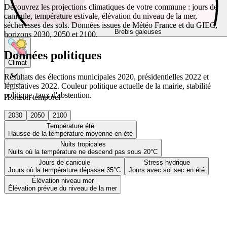
Découvrez les projections climatiques de votre commune : jours de
canicule, température estivale, élévation du niveau de la mer,
sécheresses des sols. Données issues de Météo France et du GIEC,
Brebis galeuses
horizons 2030, 2050 et 2100.
Données politiques
Climat
Résultats des élections municipales 2020, présidentielles 2022 et
législatives 2022. Couleur politique actuelle de la mairie, stabilité
politique, taux d'abstention.
Horizon temporel
2030
2050
2100
Température été
Hausse de la température moyenne en été
Nuits tropicales
Nuits où la température ne descend pas sous 20°C
Jours de canicule
Stress hydrique
Jours où la température dépasse 35°C
Jours avec sol sec en été
Élévation niveau mer
Élévation prévue du niveau de la mer