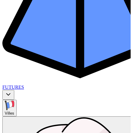
FUTURES
Villes