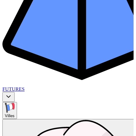
FUTURES
Villes