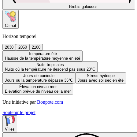
Brebis galeuses
Climat
Horizon temporel
2030
2050
2100
Température été
Hausse de la température moyenne en été
Nuits tropicales
Nuits où la température ne descend pas sous 20°C
Jours de canicule
Stress hydrique
Jours où la température dépasse 35°C
Jours avec sol sec en été
Élévation niveau mer
Élévation prévue du niveau de la mer
Une initiative par
Bonpote.com
Soutenir le projet
Villes