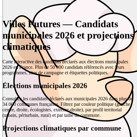
Villes Futures — Candidats
municipales 2026 et projections
climatiques
Carte interactive des candidats déclarés aux élections municipales
2026 en France. Plus de 50 000 candidats référencés avec leurs
programmes, sites de campagne et étiquettes politiques.
Élections municipales 2026
Consultez les candidats déclarés aux municipales 2026 dans plus de
34 000 communes françaises. Filtrez par couleur politique (gauche,
centre, droite, écologistes, extrême-droite), par profil territorial
(urbain, périurbain, rural) et par taille de commune.
Projections climatiques par commune