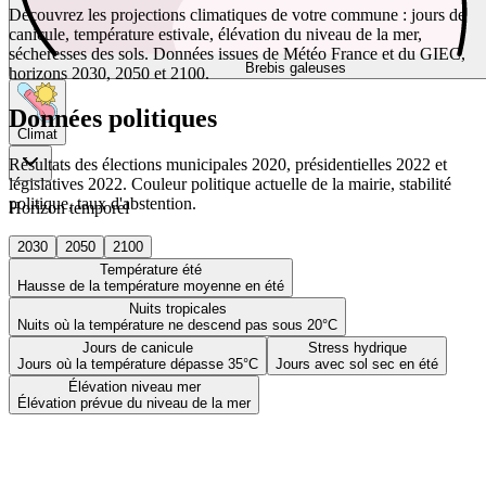
Découvrez les projections climatiques de votre commune : jours de
canicule, température estivale, élévation du niveau de la mer,
sécheresses des sols. Données issues de Météo France et du GIEC,
Brebis galeuses
horizons 2030, 2050 et 2100.
Données politiques
Climat
Résultats des élections municipales 2020, présidentielles 2022 et
législatives 2022. Couleur politique actuelle de la mairie, stabilité
politique, taux d'abstention.
Horizon temporel
2030
2050
2100
Température été
Hausse de la température moyenne en été
Nuits tropicales
Nuits où la température ne descend pas sous 20°C
Jours de canicule
Stress hydrique
Jours où la température dépasse 35°C
Jours avec sol sec en été
Élévation niveau mer
Élévation prévue du niveau de la mer