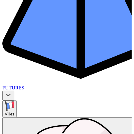
FUTURES
Villes