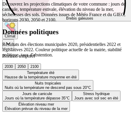
Découvrez les projections climatiques de votre commune : jours de
canicule, température estivale, élévation du niveau de la mer,
sécheresses des sols. Données issues de Météo France et du GIEC,
Brebis galeuses
horizons 2030, 2050 et 2100.
Données politiques
Climat
Résultats des élections municipales 2020, présidentielles 2022 et
législatives 2022. Couleur politique actuelle de la mairie, stabilité
politique, taux d'abstention.
Horizon temporel
2030
2050
2100
Température été
Hausse de la température moyenne en été
Nuits tropicales
Nuits où la température ne descend pas sous 20°C
Jours de canicule
Stress hydrique
Jours où la température dépasse 35°C
Jours avec sol sec en été
Élévation niveau mer
Élévation prévue du niveau de la mer