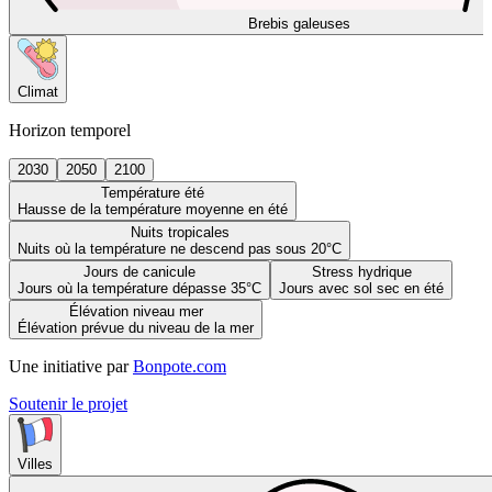
Brebis galeuses
Climat
Horizon temporel
2030
2050
2100
Température été
Hausse de la température moyenne en été
Nuits tropicales
Nuits où la température ne descend pas sous 20°C
Jours de canicule
Stress hydrique
Jours où la température dépasse 35°C
Jours avec sol sec en été
Élévation niveau mer
Élévation prévue du niveau de la mer
Une initiative par
Bonpote.com
Soutenir le projet
Villes