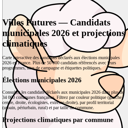
Villes Futures — Candidats
municipales 2026 et projections
climatiques
Carte interactive des candidats déclarés aux élections municipales
2026 en France. Plus de 50 000 candidats référencés avec leurs
programmes, sites de campagne et étiquettes politiques.
Élections municipales 2026
Consultez les candidats déclarés aux municipales 2026 dans plus de
34 000 communes françaises. Filtrez par couleur politique (gauche,
centre, droite, écologistes, extrême-droite), par profil territorial
(urbain, périurbain, rural) et par taille de commune.
Projections climatiques par commune