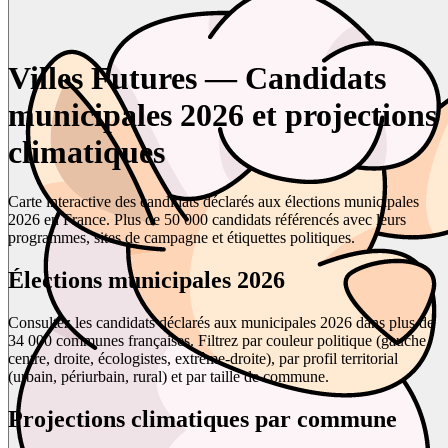
Villes Futures — Candidats
municipales 2026 et projections
climatiques
Carte interactive des candidats déclarés aux élections municipales
2026 en France. Plus de 50 000 candidats référencés avec leurs
programmes, sites de campagne et étiquettes politiques.
Élections municipales 2026
Consultez les candidats déclarés aux municipales 2026 dans plus de
34 000 communes françaises. Filtrez par couleur politique (gauche,
centre, droite, écologistes, extrême-droite), par profil territorial
(urbain, périurbain, rural) et par taille de commune.
Projections climatiques par commune