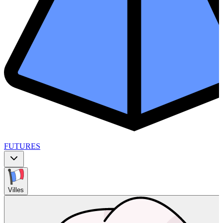
FUTURES
Villes