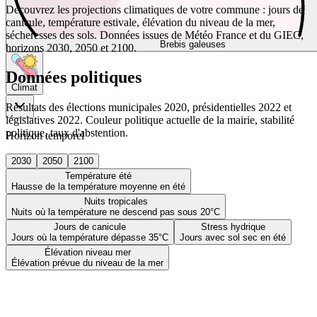
Découvrez les projections climatiques de votre commune : jours de
canicule, température estivale, élévation du niveau de la mer,
sécheresses des sols. Données issues de Météo France et du GIEC,
Brebis galeuses
horizons 2030, 2050 et 2100.
Données politiques
Climat
Résultats des élections municipales 2020, présidentielles 2022 et
législatives 2022. Couleur politique actuelle de la mairie, stabilité
politique, taux d'abstention.
Horizon temporel
2030
2050
2100
Température été
Hausse de la température moyenne en été
Nuits tropicales
Nuits où la température ne descend pas sous 20°C
Jours de canicule
Stress hydrique
Jours où la température dépasse 35°C
Jours avec sol sec en été
Élévation niveau mer
Élévation prévue du niveau de la mer