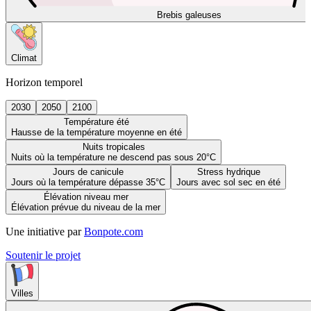
Brebis galeuses
Climat
Horizon temporel
2030
2050
2100
Température été
Hausse de la température moyenne en été
Nuits tropicales
Nuits où la température ne descend pas sous 20°C
Jours de canicule
Stress hydrique
Jours où la température dépasse 35°C
Jours avec sol sec en été
Élévation niveau mer
Élévation prévue du niveau de la mer
Une initiative par
Bonpote.com
Soutenir le projet
Villes