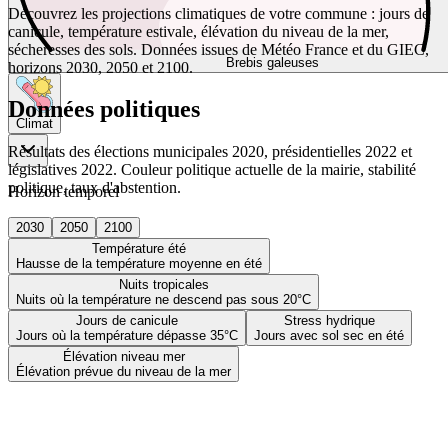
Découvrez les projections climatiques de votre commune : jours de
canicule, température estivale, élévation du niveau de la mer,
sécheresses des sols. Données issues de Météo France et du GIEC,
Brebis galeuses
horizons 2030, 2050 et 2100.
Données politiques
Climat
Résultats des élections municipales 2020, présidentielles 2022 et
législatives 2022. Couleur politique actuelle de la mairie, stabilité
politique, taux d'abstention.
Horizon temporel
2030
2050
2100
Température été
Hausse de la température moyenne en été
Nuits tropicales
Nuits où la température ne descend pas sous 20°C
Jours de canicule
Stress hydrique
Jours où la température dépasse 35°C
Jours avec sol sec en été
Élévation niveau mer
Élévation prévue du niveau de la mer