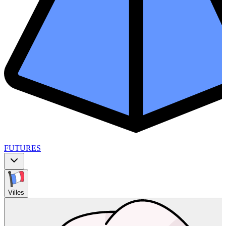
FUTURES
Villes