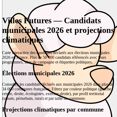
Villes Futures — Candidats
municipales 2026 et projections
climatiques
Carte interactive des candidats déclarés aux élections municipales
2026 en France. Plus de 50 000 candidats référencés avec leurs
programmes, sites de campagne et étiquettes politiques.
Élections municipales 2026
Consultez les candidats déclarés aux municipales 2026 dans plus de
34 000 communes françaises. Filtrez par couleur politique (gauche,
centre, droite, écologistes, extrême-droite), par profil territorial
(urbain, périurbain, rural) et par taille de commune.
Projections climatiques par commune