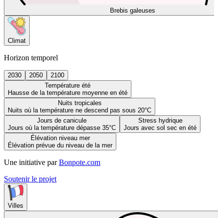
Brebis galeuses
Climat
Horizon temporel
2030
2050
2100
Température été
Hausse de la température moyenne en été
Nuits tropicales
Nuits où la température ne descend pas sous 20°C
Jours de canicule
Stress hydrique
Jours où la température dépasse 35°C
Jours avec sol sec en été
Élévation niveau mer
Élévation prévue du niveau de la mer
Une initiative par
Bonpote.com
Soutenir le projet
Villes