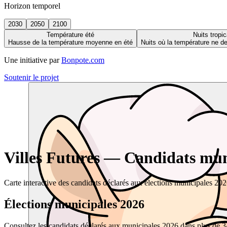
Horizon temporel
2030
2050
2100
Température été
Nuits tropic
Hausse de la température moyenne en été
Nuits où la température ne 
Une initiative par
Bonpote.com
Soutenir le projet
Villes Futures — Candidats muni
Carte interactive des candidats déclarés aux élections municipales 20
Élections municipales 2026
Consultez les candidats déclarés aux municipales 2026 dans plus de 34 0