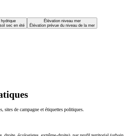
 hydrique
Élévation niveau mer
sol sec en été
Élévation prévue du niveau de la mer
atiques
 sites de campagne et étiquettes politiques.
oite, écologistes, extrême-droite), par profil territorial (urbain,