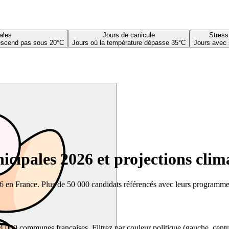
ales
Jours de canicule
Stress
descend pas sous 20°C
Jours où la température dépasse 35°C
Jours avec 
cipales 2026 et projections clim
26 en France. Plus de 50 000 candidats référencés avec leurs programmes,
00 communes françaises. Filtrez par couleur politique (gauche, centre, dr