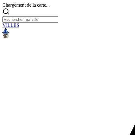
Chargement de la carte...
VILLES