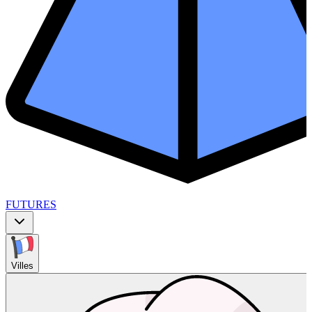
FUTURES
Villes