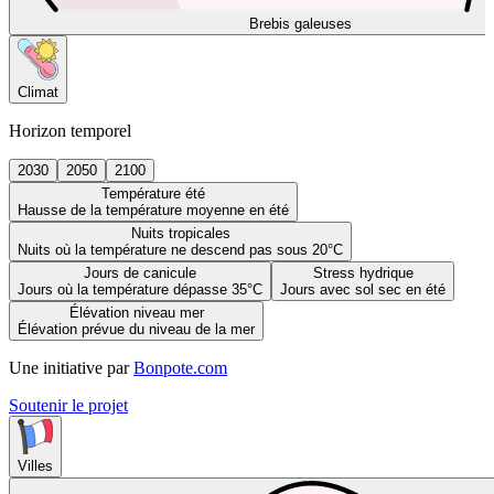
Brebis galeuses
Climat
Horizon temporel
2030
2050
2100
Température été
Hausse de la température moyenne en été
Nuits tropicales
Nuits où la température ne descend pas sous 20°C
Jours de canicule
Stress hydrique
Jours où la température dépasse 35°C
Jours avec sol sec en été
Élévation niveau mer
Élévation prévue du niveau de la mer
Une initiative par
Bonpote.com
Soutenir le projet
Villes