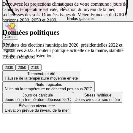
Découvrez les projections climatiques de votre commune : jours de
canicule, température estivale, élévation du niveau de la mer,
sécheresses des sols. Données issues de Météo France et du GIEC,
Brebis galeuses
horizons 2030, 2050 et 2100.
Données politiques
Climat
Résultats des élections municipales 2020, présidentielles 2022 et
législatives 2022. Couleur politique actuelle de la mairie, stabilité
politique, taux d'abstention.
Horizon temporel
2030
2050
2100
Température été
Hausse de la température moyenne en été
Nuits tropicales
Nuits où la température ne descend pas sous 20°C
Jours de canicule
Stress hydrique
Jours où la température dépasse 35°C
Jours avec sol sec en été
Élévation niveau mer
Élévation prévue du niveau de la mer