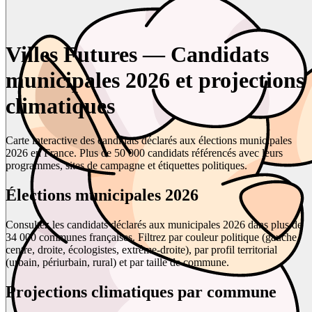
Villes Futures — Candidats
municipales 2026 et projections
climatiques
Carte interactive des candidats déclarés aux élections municipales
2026 en France. Plus de 50 000 candidats référencés avec leurs
programmes, sites de campagne et étiquettes politiques.
Élections municipales 2026
Consultez les candidats déclarés aux municipales 2026 dans plus de
34 000 communes françaises. Filtrez par couleur politique (gauche,
centre, droite, écologistes, extrême-droite), par profil territorial
(urbain, périurbain, rural) et par taille de commune.
Projections climatiques par commune