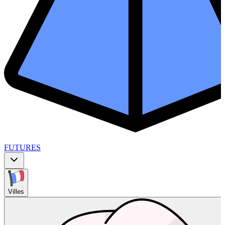
FUTURES
Villes