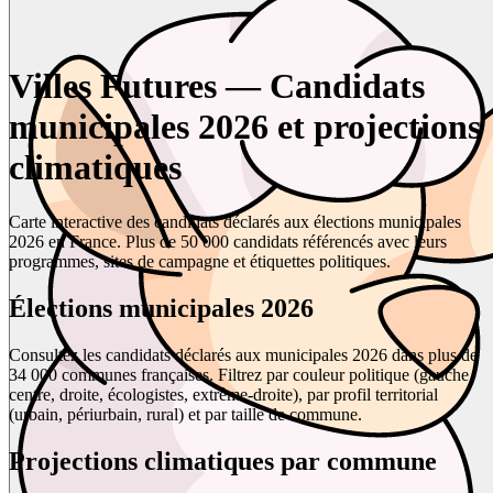
Villes Futures — Candidats
municipales 2026 et projections
climatiques
Carte interactive des candidats déclarés aux élections municipales
2026 en France. Plus de 50 000 candidats référencés avec leurs
programmes, sites de campagne et étiquettes politiques.
Élections municipales 2026
Consultez les candidats déclarés aux municipales 2026 dans plus de
34 000 communes françaises. Filtrez par couleur politique (gauche,
centre, droite, écologistes, extrême-droite), par profil territorial
(urbain, périurbain, rural) et par taille de commune.
Projections climatiques par commune