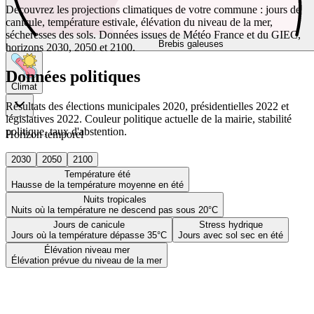
Découvrez les projections climatiques de votre commune : jours de
canicule, température estivale, élévation du niveau de la mer,
sécheresses des sols. Données issues de Météo France et du GIEC,
Brebis galeuses
horizons 2030, 2050 et 2100.
Données politiques
Climat
Résultats des élections municipales 2020, présidentielles 2022 et
législatives 2022. Couleur politique actuelle de la mairie, stabilité
politique, taux d'abstention.
Horizon temporel
2030
2050
2100
Température été
Hausse de la température moyenne en été
Nuits tropicales
Nuits où la température ne descend pas sous 20°C
Jours de canicule
Stress hydrique
Jours où la température dépasse 35°C
Jours avec sol sec en été
Élévation niveau mer
Élévation prévue du niveau de la mer