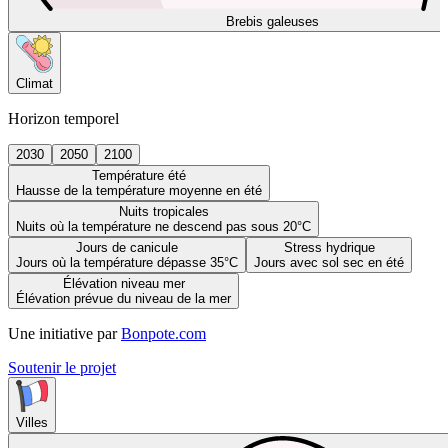
Brebis galeuses
Climat
Horizon temporel
2030
2050
2100
Température été
Hausse de la température moyenne en été
Nuits tropicales
Nuits où la température ne descend pas sous 20°C
Jours de canicule
Stress hydrique
Jours où la température dépasse 35°C
Jours avec sol sec en été
Élévation niveau mer
Élévation prévue du niveau de la mer
Une initiative par
Bonpote.com
Soutenir le projet
Villes