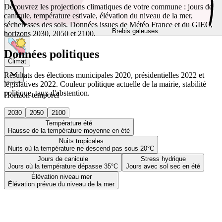
Découvrez les projections climatiques de votre commune : jours de
canicule, température estivale, élévation du niveau de la mer,
sécheresses des sols. Données issues de Météo France et du GIEC,
Brebis galeuses
horizons 2030, 2050 et 2100.
Données politiques
Climat
Résultats des élections municipales 2020, présidentielles 2022 et
législatives 2022. Couleur politique actuelle de la mairie, stabilité
politique, taux d'abstention.
Horizon temporel
2030
2050
2100
Température été
Hausse de la température moyenne en été
Nuits tropicales
Nuits où la température ne descend pas sous 20°C
Jours de canicule
Stress hydrique
Jours où la température dépasse 35°C
Jours avec sol sec en été
Élévation niveau mer
Élévation prévue du niveau de la mer