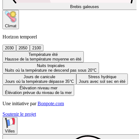
Brebis galeuses
Climat
Horizon temporel
2030
2050
2100
Température été
Hausse de la température moyenne en été
Nuits tropicales
Nuits où la température ne descend pas sous 20°C
Jours de canicule
Stress hydrique
Jours où la température dépasse 35°C
Jours avec sol sec en été
Élévation niveau mer
Élévation prévue du niveau de la mer
Une initiative par
Bonpote.com
Soutenir le projet
Villes