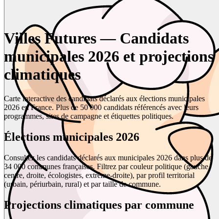
Villes Futures — Candidats
municipales 2026 et projections
climatiques
Carte interactive des candidats déclarés aux élections municipales
2026 en France. Plus de 50 000 candidats référencés avec leurs
programmes, sites de campagne et étiquettes politiques.
Élections municipales 2026
Consultez les candidats déclarés aux municipales 2026 dans plus de
34 000 communes françaises. Filtrez par couleur politique (gauche,
centre, droite, écologistes, extrême-droite), par profil territorial
(urbain, périurbain, rural) et par taille de commune.
Projections climatiques par commune