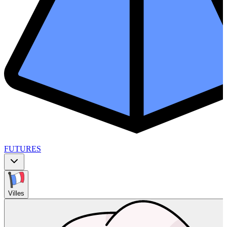
FUTURES
Villes