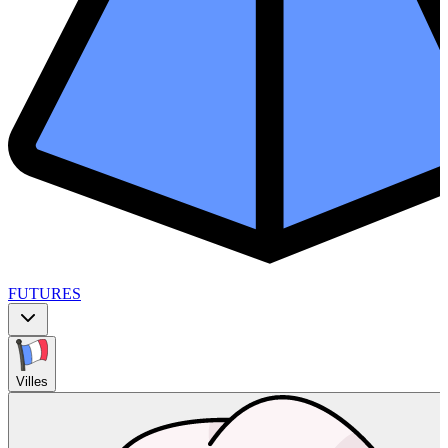
FUTURES
Villes