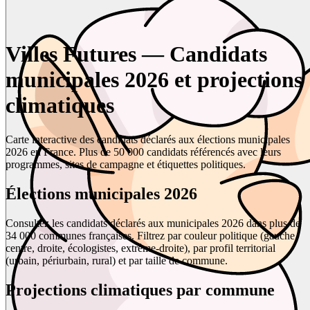
Villes Futures — Candidats
municipales 2026 et projections
climatiques
Carte interactive des candidats déclarés aux élections municipales
2026 en France. Plus de 50 000 candidats référencés avec leurs
programmes, sites de campagne et étiquettes politiques.
Élections municipales 2026
Consultez les candidats déclarés aux municipales 2026 dans plus de
34 000 communes françaises. Filtrez par couleur politique (gauche,
centre, droite, écologistes, extrême-droite), par profil territorial
(urbain, périurbain, rural) et par taille de commune.
Projections climatiques par commune