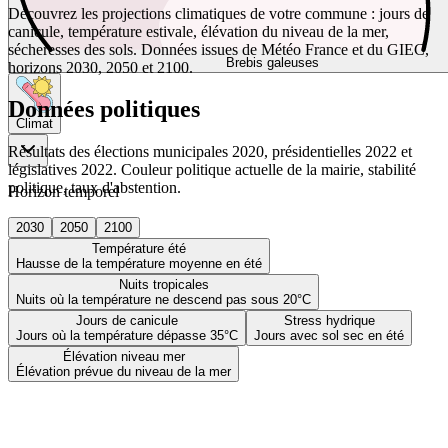
Découvrez les projections climatiques de votre commune : jours de
canicule, température estivale, élévation du niveau de la mer,
sécheresses des sols. Données issues de Météo France et du GIEC,
Brebis galeuses
horizons 2030, 2050 et 2100.
Données politiques
Climat
Résultats des élections municipales 2020, présidentielles 2022 et
législatives 2022. Couleur politique actuelle de la mairie, stabilité
politique, taux d'abstention.
Horizon temporel
2030
2050
2100
Température été
Hausse de la température moyenne en été
Nuits tropicales
Nuits où la température ne descend pas sous 20°C
Jours de canicule
Stress hydrique
Jours où la température dépasse 35°C
Jours avec sol sec en été
Élévation niveau mer
Élévation prévue du niveau de la mer