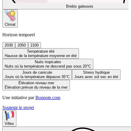
Brebis galeuses
Climat
Horizon temporel
2030
2050
2100
Température été
Hausse de la température moyenne en été
Nuits tropicales
Nuits où la température ne descend pas sous 20°C
Jours de canicule
Stress hydrique
Jours où la température dépasse 35°C
Jours avec sol sec en été
Élévation niveau mer
Élévation prévue du niveau de la mer
Une initiative par
Bonpote.com
Soutenir le projet
Villes