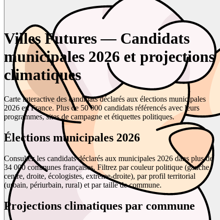
Villes Futures — Candidats
municipales 2026 et projections
climatiques
Carte interactive des candidats déclarés aux élections municipales
2026 en France. Plus de 50 000 candidats référencés avec leurs
programmes, sites de campagne et étiquettes politiques.
Élections municipales 2026
Consultez les candidats déclarés aux municipales 2026 dans plus de
34 000 communes françaises. Filtrez par couleur politique (gauche,
centre, droite, écologistes, extrême-droite), par profil territorial
(urbain, périurbain, rural) et par taille de commune.
Projections climatiques par commune