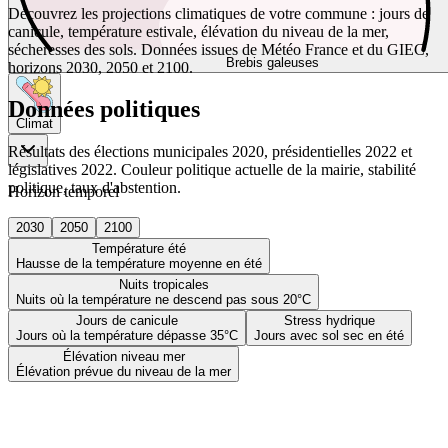
Découvrez les projections climatiques de votre commune : jours de
canicule, température estivale, élévation du niveau de la mer,
sécheresses des sols. Données issues de Météo France et du GIEC,
Brebis galeuses
horizons 2030, 2050 et 2100.
Données politiques
Climat
Résultats des élections municipales 2020, présidentielles 2022 et
législatives 2022. Couleur politique actuelle de la mairie, stabilité
politique, taux d'abstention.
Horizon temporel
2030
2050
2100
Température été
Hausse de la température moyenne en été
Nuits tropicales
Nuits où la température ne descend pas sous 20°C
Jours de canicule
Stress hydrique
Jours où la température dépasse 35°C
Jours avec sol sec en été
Élévation niveau mer
Élévation prévue du niveau de la mer