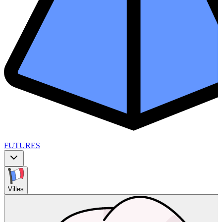
FUTURES
Villes