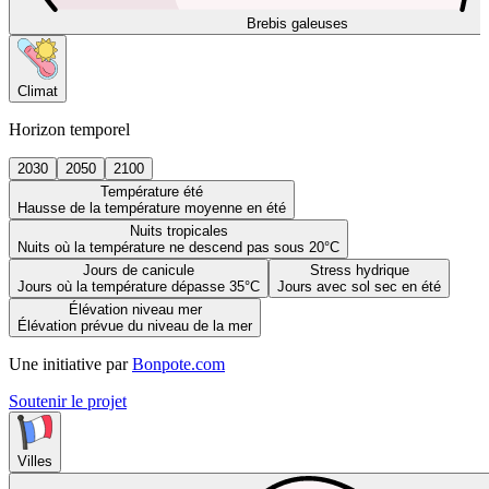
Brebis galeuses
Climat
Horizon temporel
2030
2050
2100
Température été
Hausse de la température moyenne en été
Nuits tropicales
Nuits où la température ne descend pas sous 20°C
Jours de canicule
Stress hydrique
Jours où la température dépasse 35°C
Jours avec sol sec en été
Élévation niveau mer
Élévation prévue du niveau de la mer
Une initiative par
Bonpote.com
Soutenir le projet
Villes