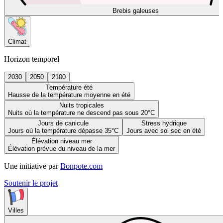
Brebis galeuses
Climat
Horizon temporel
2030
2050
2100
Température été
Hausse de la température moyenne en été
Nuits tropicales
Nuits où la température ne descend pas sous 20°C
Jours de canicule
Stress hydrique
Jours où la température dépasse 35°C
Jours avec sol sec en été
Élévation niveau mer
Élévation prévue du niveau de la mer
Une initiative par
Bonpote.com
Soutenir le projet
Villes