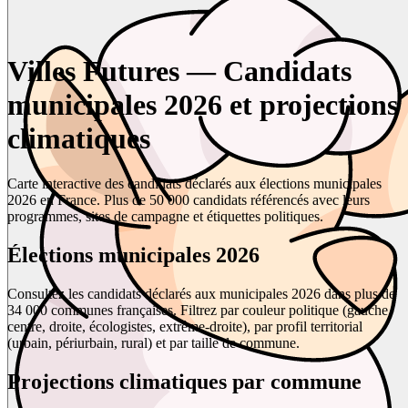
Villes Futures — Candidats
municipales 2026 et projections
climatiques
Carte interactive des candidats déclarés aux élections municipales
2026 en France. Plus de 50 000 candidats référencés avec leurs
programmes, sites de campagne et étiquettes politiques.
Élections municipales 2026
Consultez les candidats déclarés aux municipales 2026 dans plus de
34 000 communes françaises. Filtrez par couleur politique (gauche,
centre, droite, écologistes, extrême-droite), par profil territorial
(urbain, périurbain, rural) et par taille de commune.
Projections climatiques par commune