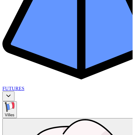
FUTURES
Villes