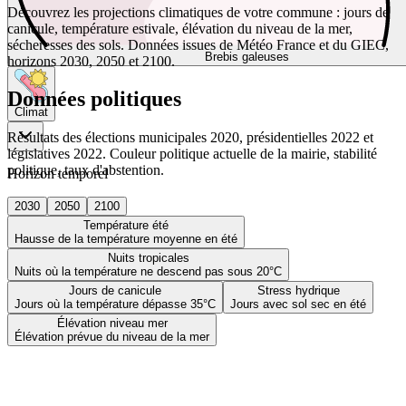
Découvrez les projections climatiques de votre commune : jours de
canicule, température estivale, élévation du niveau de la mer,
sécheresses des sols. Données issues de Météo France et du GIEC,
Brebis galeuses
horizons 2030, 2050 et 2100.
Données politiques
Climat
Résultats des élections municipales 2020, présidentielles 2022 et
législatives 2022. Couleur politique actuelle de la mairie, stabilité
politique, taux d'abstention.
Horizon temporel
2030
2050
2100
Température été
Hausse de la température moyenne en été
Nuits tropicales
Nuits où la température ne descend pas sous 20°C
Jours de canicule
Stress hydrique
Jours où la température dépasse 35°C
Jours avec sol sec en été
Élévation niveau mer
Élévation prévue du niveau de la mer