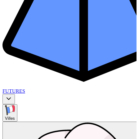
FUTURES
Villes