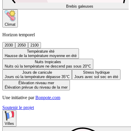
Brebis galeuses
Climat
Horizon temporel
2030
2050
2100
Température été
Hausse de la température moyenne en été
Nuits tropicales
Nuits où la température ne descend pas sous 20°C
Jours de canicule
Stress hydrique
Jours où la température dépasse 35°C
Jours avec sol sec en été
Élévation niveau mer
Élévation prévue du niveau de la mer
Une initiative par
Bonpote.com
Soutenir le projet
Villes