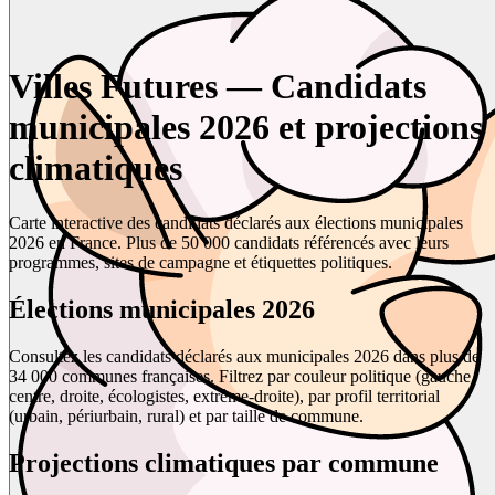
Villes Futures — Candidats
municipales 2026 et projections
climatiques
Carte interactive des candidats déclarés aux élections municipales
2026 en France. Plus de 50 000 candidats référencés avec leurs
programmes, sites de campagne et étiquettes politiques.
Élections municipales 2026
Consultez les candidats déclarés aux municipales 2026 dans plus de
34 000 communes françaises. Filtrez par couleur politique (gauche,
centre, droite, écologistes, extrême-droite), par profil territorial
(urbain, périurbain, rural) et par taille de commune.
Projections climatiques par commune