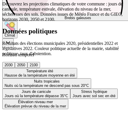
Découvrez les projections climatiques de votre commune : jours de
canicule, température estivale, élévation du niveau de la mer,
sécheresses des sols. Données issues de Météo France et du GIEC,
Brebis galeuses
horizons 2030, 2050 et 2100.
Données politiques
Climat
Résultats des élections municipales 2020, présidentielles 2022 et
législatives 2022. Couleur politique actuelle de la mairie, stabilité
politique, taux d'abstention.
Horizon temporel
2030
2050
2100
Température été
Hausse de la température moyenne en été
Nuits tropicales
Nuits où la température ne descend pas sous 20°C
Jours de canicule
Stress hydrique
Jours où la température dépasse 35°C
Jours avec sol sec en été
Élévation niveau mer
Élévation prévue du niveau de la mer