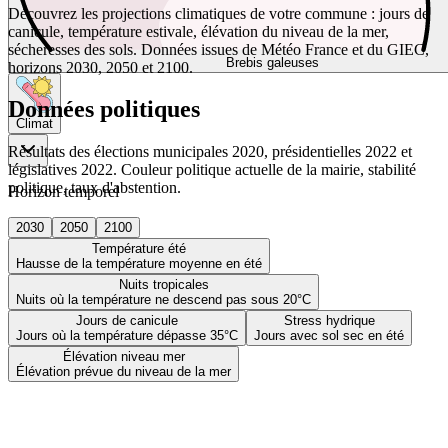
Découvrez les projections climatiques de votre commune : jours de
canicule, température estivale, élévation du niveau de la mer,
sécheresses des sols. Données issues de Météo France et du GIEC,
Brebis galeuses
horizons 2030, 2050 et 2100.
Données politiques
Climat
Résultats des élections municipales 2020, présidentielles 2022 et
législatives 2022. Couleur politique actuelle de la mairie, stabilité
politique, taux d'abstention.
Horizon temporel
2030
2050
2100
Température été
Hausse de la température moyenne en été
Nuits tropicales
Nuits où la température ne descend pas sous 20°C
Jours de canicule
Stress hydrique
Jours où la température dépasse 35°C
Jours avec sol sec en été
Élévation niveau mer
Élévation prévue du niveau de la mer