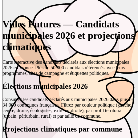
Villes Futures — Candidats
municipales 2026 et projections
climatiques
Carte interactive des candidats déclarés aux élections municipales
2026 en France. Plus de 50 000 candidats référencés avec leurs
programmes, sites de campagne et étiquettes politiques.
Élections municipales 2026
Consultez les candidats déclarés aux municipales 2026 dans plus de
34 000 communes françaises. Filtrez par couleur politique (gauche,
centre, droite, écologistes, extrême-droite), par profil territorial
(urbain, périurbain, rural) et par taille de commune.
Projections climatiques par commune