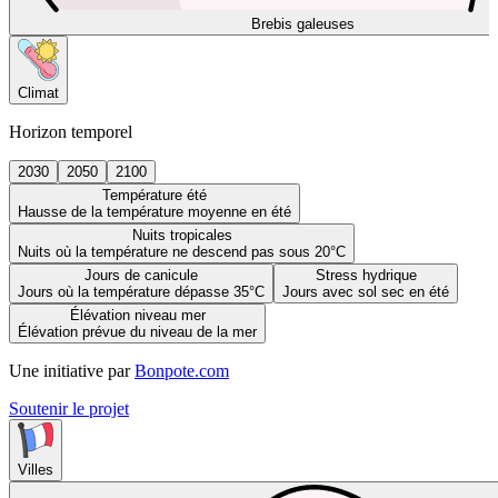
Brebis galeuses
Climat
Horizon temporel
2030
2050
2100
Température été
Hausse de la température moyenne en été
Nuits tropicales
Nuits où la température ne descend pas sous 20°C
Jours de canicule
Stress hydrique
Jours où la température dépasse 35°C
Jours avec sol sec en été
Élévation niveau mer
Élévation prévue du niveau de la mer
Une initiative par
Bonpote.com
Soutenir le projet
Villes