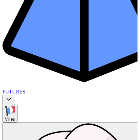
FUTURES
Villes